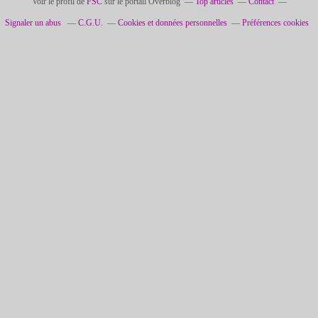
Voir le profil de
FSC
sur le portail Overblog
Top articles
Contact
Signaler un abus
C.G.U.
Cookies et données personnelles
Préférences cookies