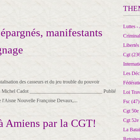
THE
Luttes - 
 épargnés, manifestants
Crimina
Libertés
gnage
Cgt
(236
Internat
Les Déc
alisation des casseurs et du jeu trouble du pouvoir
Fédérat
 Paris Michel Cadot _____________________________ Publié
Loi Trav
l'Aisne Nouvelle Françoise Devaux,...
Fsc
(47)
Cgt 50e
 à Amiens par la CGT!
Cgt 52e
La Batai
Retrait