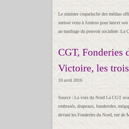
Le ministre coqueluche des médias offi
surtout venu à Amiens pour lancer son m
au naufrage du pouvoir socialiste. La C
CGT, Fonderies 
Victoire, les troi
10 avril 2016
Source : La voix du Nord La CGT avait
embrasés, drapeaux, banderoles, mégapho
devant les Fonderies du Nord, rue de M