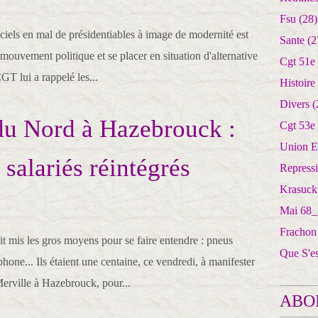
Fsu
(28)
ciels en mal de présidentiables à image de modernité est
Sante
(2
ouvement politique et se placer en situation d'alternative
Cgt 51e
GT lui a rappelé les...
Histoire
Divers
(
du Nord à Hazebrouck :
Cgt 53e
Union E
s salariés réintégrés
Repress
Krasuck
Mai 68_
Frachon
 mis les gros moyens pour se faire entendre : pneus
Que S'e
ne... Ils étaient une centaine, ce vendredi, à manifester
erville à Hazebrouck, pour...
ABO