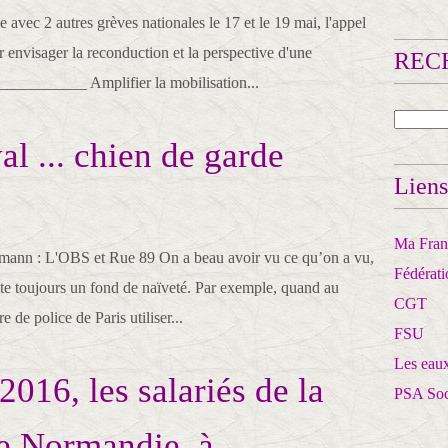
ec 2 autres grèves nationales le 17 et le 19 mai, l'appel
 envisager la reconduction et la perspective d'une
RECH
__________ Amplifier la mobilisation...
l ... chien de garde
Liens
Ma Franc
ermann : L'OBS et Rue 89 On a beau avoir vu ce qu’on a vu,
Fédérat
ste toujours un fond de naïveté. Par exemple, quand au
CGT
 de police de Paris utiliser...
FSU
Les eaux
016, les salariés de la
PSA So
de Normandie, à