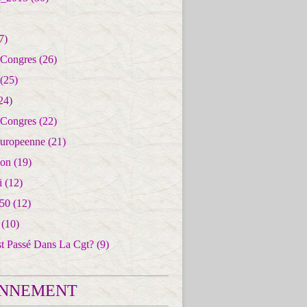
7)
 Congres
(26)
(25)
24)
 Congres
(22)
uropeenne
(21)
ion
(19)
i
(12)
50
(12)
(10)
st Passé Dans La Cgt?
(9)
NNEMENT