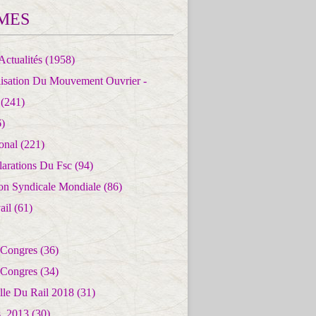
MES
Actualités
(1958)
lisation Du Mouvement Ouvrier -
(241)
)
ional
(221)
larations Du Fsc
(94)
ion Syndicale Mondiale
(86)
ail
(61)
 Congres
(36)
 Congres
(34)
lle Du Rail 2018
(31)
es_2013
(30)