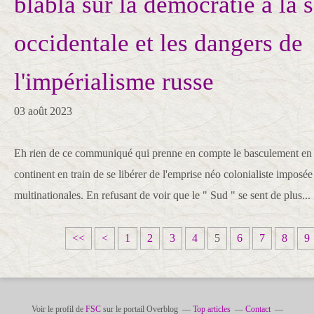
blabla sur la démocratie à la 
occidentale et les dangers de
l'impérialisme russe
03 août 2023
Eh rien de ce communiqué qui prenne en compte le basculement en t
continent en train de se libérer de l'emprise néo colonialiste imposée 
multinationales. En refusant de voir que le " Sud " se sent de plus...
<<
<
1
2
3
4
5
6
7
8
9
Voir le profil de
FSC
sur le portail Overblog
Top articles
Contact