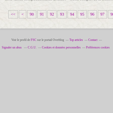
1
2
3
4
5
6
7
8
<<
<
90
91
92
93
94
95
96
97
9
0
0
0
0
0
0
0
0
Voir le profil de
FSC
sur le portail Overblog
Top articles
Contact
Signaler un abus
C.G.U.
Cookies et données personnelles
Préférences cookies