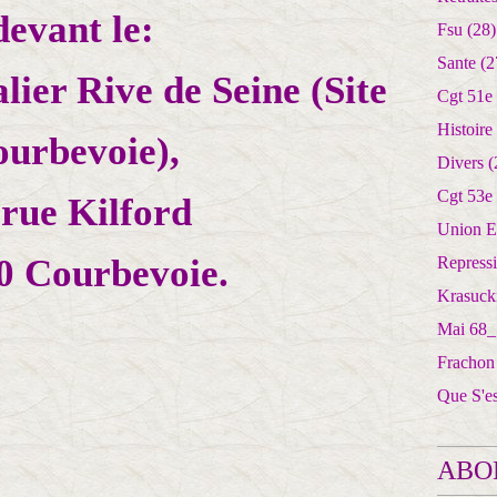
devant le:
Fsu
(28)
Sante
(2
lier Rive de Seine (Site
Cgt 51e
Histoire
urbevoie),
Divers
(
Cgt 53e
 rue Kilford
Union E
0 Courbevoie.
Repress
Krasuck
Mai 68_
Frachon
Que S'e
ABO