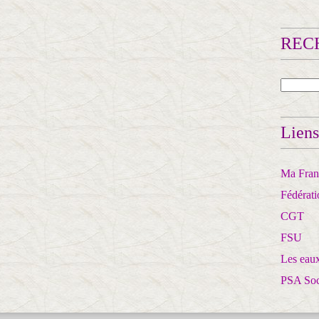
RECH
Liens
Ma Franc
Fédérat
CGT
FSU
Les eaux
PSA So