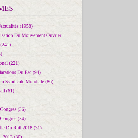
MES
Actualités
(1958)
lisation Du Mouvement Ouvrier -
(241)
)
ional
(221)
larations Du Fsc
(94)
ion Syndicale Mondiale
(86)
ail
(61)
 Congres
(36)
 Congres
(34)
lle Du Rail 2018
(31)
es_2013
(30)