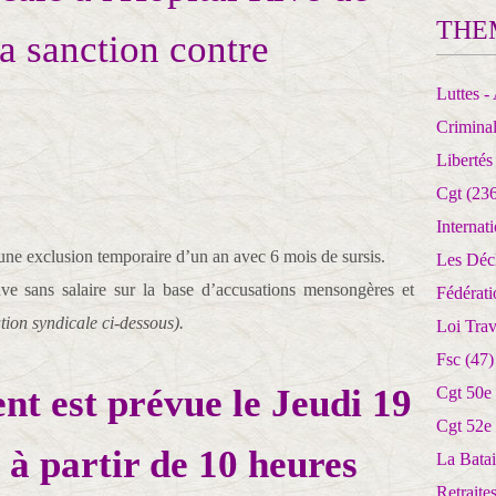
THE
a sanction contre
Luttes - 
Crimina
Libertés
Cgt
(236
Internat
e exclusion temporaire d’un an avec 6 mois de sursis.
Les Déc
uve sans salaire sur la base d’accusations mensongères et
Fédérat
ation syndicale ci-dessous).
Loi Trav
Fsc
(47)
t est prévue le Jeudi 19
Cgt 50e
Cgt 52e
 à partir de 10 heures
La Batai
Retrait