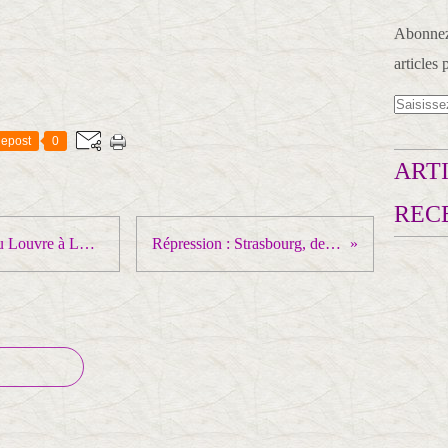
Abonnez-
articles 
epost
0
ARTI
REC
Répression anti-CGT au musée du Louvre à LENS : Miryam secrétaire du syndicat licenciée !
Répression : Strasbourg, des nouvelles des 6 d'Haguenau