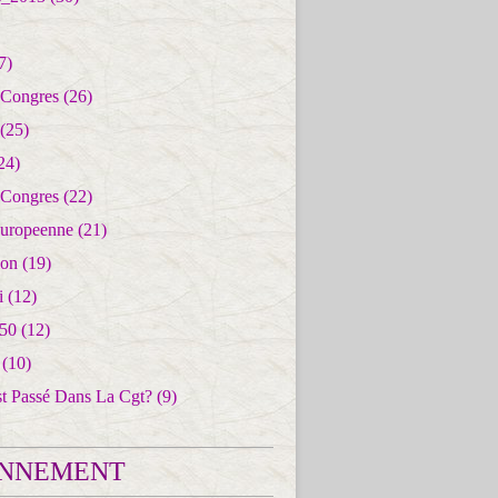
7)
 Congres
(26)
(25)
24)
 Congres
(22)
uropeenne
(21)
ion
(19)
i
(12)
50
(12)
(10)
st Passé Dans La Cgt?
(9)
NNEMENT