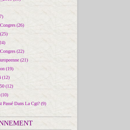
7)
 Congres
(26)
(25)
24)
 Congres
(22)
uropeenne
(21)
ion
(19)
i
(12)
50
(12)
(10)
st Passé Dans La Cgt?
(9)
NNEMENT