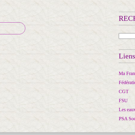
RECH
Liens
Ma Franc
Fédérat
CGT
FSU
Les eaux
PSA So