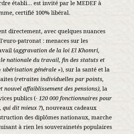
ordre établi… est invité par le MEDEF à
me, certifié 100% libéral.
ent directement, avec quelques nuances
l'euro-patronat : menaces sur les
avail (
aggravation de la loi El Khomri,
e nationale du travail, fin des statuts et
« ubérisation générale »
), sur la santé et la
raites (
retraites individuelles par points,
 et nouvel affaiblissement des pensions)
, la
vices publics (
- 120 000 fonctionnaires pour
, qui dit mieux ?
), nouveaux cadeaux
estruction des diplômes nationaux, marche
uisant à rien les souverainetés populaires