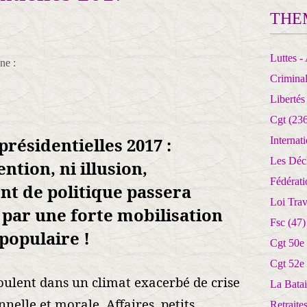
THE
Luttes - 
ne :
Crimina
Libertés
Cgt
(236
présidentielles 2017 :
Internat
Les Déc
ention, ni illusion,
Fédérat
nt de politique passera
Loi Trav
par une forte mobilisation
Fsc
(47)
populaire !
Cgt 50e
Cgt 52e
roulent dans un climat exacerbé de crise
La Batai
onnelle et morale. Affaires, petits
Retrait