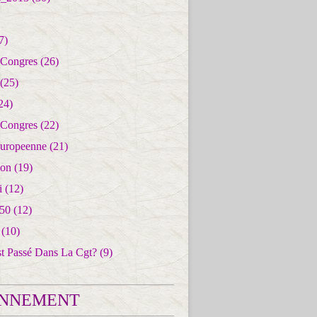
7)
 Congres
(26)
(25)
24)
 Congres
(22)
uropeenne
(21)
ion
(19)
i
(12)
50
(12)
(10)
st Passé Dans La Cgt?
(9)
NNEMENT