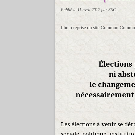
Publié le
11 avril 2017
par FSC
Photo reprise du site Commun Commu
Élections 
ni abst
le changeme
nécessairement 
Les élections à venir se dé
sociale, politique, instituti