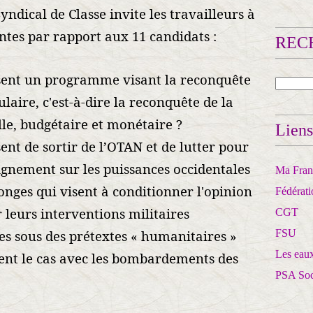
yndical de Classe invite les travailleurs à
antes par rapport aux 11 candidats :
RECH
sent un programme visant la reconquête
laire, c'est-à-dire la reconquête de la
lle, budgétaire et monétaire ?
Liens
nt de sortir de l’OTAN et de lutter pour
lignement sur les puissances occidentales
Ma Franc
onges qui visent à conditionner l'opinion
Fédérat
 leurs interventions militaires
CGT
es sous des prétextes « humanitaires »
FSU
Les eaux
ent le cas avec les bombardements des
PSA So