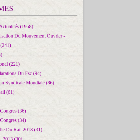
MES
Actualités
(1958)
lisation Du Mouvement Ouvrier -
(241)
)
ional
(221)
larations Du Fsc
(94)
ion Syndicale Mondiale
(86)
ail
(61)
 Congres
(36)
 Congres
(34)
lle Du Rail 2018
(31)
es_2013
(30)