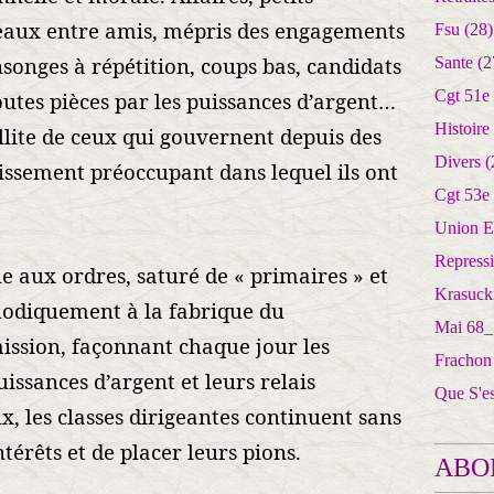
eaux entre amis, mépris des engagements
Fsu
(28)
songes à répétition, coups bas, candidats
Sante
(2
Cgt 51e
utes pièces par les puissances d’argent…
Histoire
illite de ceux qui gouvernent depuis des
Divers
(
rissement préoccupant dans lequel ils ont
Cgt 53e
Union E
Repress
 aux ordres, saturé de « primaires » et
Krasuck
odiquement à la fabrique du
Mai 68_
ission, façonnant chaque jour les
Frachon
uissances d’argent et leurs relais
Que S'e
 les classes dirigeantes continuent sans
térêts et de placer leurs pions.
ABO