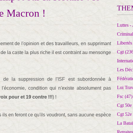
THE
e Macron !
Luttes - 
Crimina
Libertés
gement de l'opinion et des travailleurs, en supprimant
Cgt
(236
c de la caste la plus riche il est contraint au mensonge
Internat
Les Déc
Fédérat
on de la suppression de l'ISF est subordonnée à
Loi Trav
s l'économie, condition qui n'existe absolument pas
Fsc
(47)
oix pour et 19 contre !!!
) !
Cgt 50e
Cgt 52e
s ils en feront ce qu'ils voudront, sans aucune espèce
La Batai
Retrait