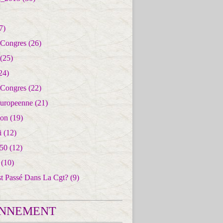
7)
 Congres
(26)
(25)
24)
 Congres
(22)
uropeenne
(21)
ion
(19)
i
(12)
50
(12)
(10)
st Passé Dans La Cgt?
(9)
NNEMENT