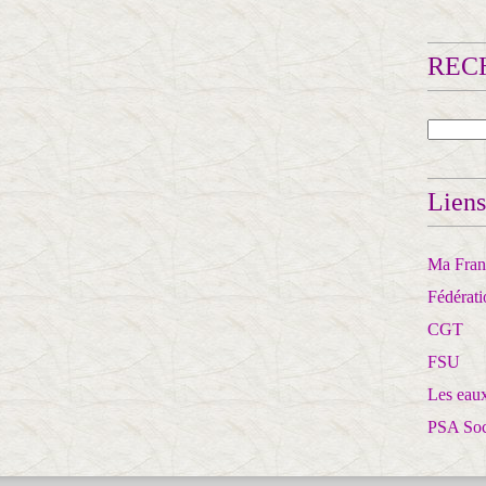
RECH
Liens
Ma Franc
Fédérat
CGT
FSU
Les eaux
PSA So