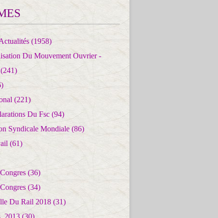
MES
Actualités
(1958)
lisation Du Mouvement Ouvrier -
(241)
)
ional
(221)
larations Du Fsc
(94)
ion Syndicale Mondiale
(86)
ail
(61)
 Congres
(36)
 Congres
(34)
lle Du Rail 2018
(31)
es_2013
(30)