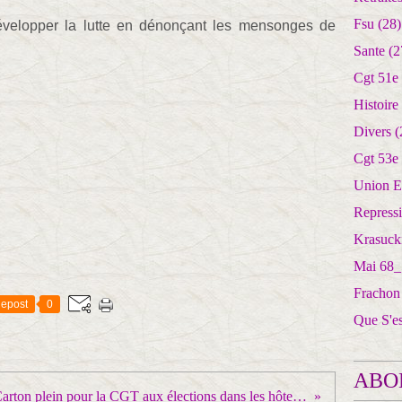
Fsu
(28)
évelopper la lutte en dénonçant les mensonges de
Sante
(2
Cgt 51e
Histoire
Divers
(
Cgt 53e
Union E
Repress
Krasuck
Mai 68_
Frachon
epost
0
Que S'e
ABO
Carton plein pour la CGT aux élections dans les hôtels parisiens