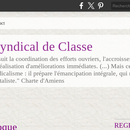
act
yndical de Classe
it la coordination des efforts ouvriers, l'accrois
 réalisation d'améliorations immédiates. (...) Mais c
icalisme : il prépare l'émancipation intégrale, qui 
italiste." Charte d'Amiens
oque
REG