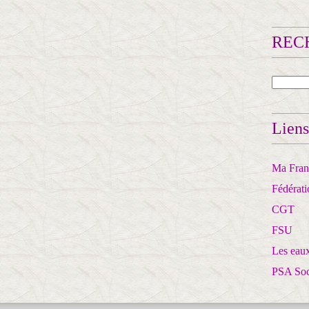
RECH
Liens
Ma Franc
Fédérat
CGT
FSU
Les eaux
PSA So