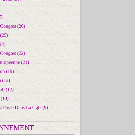
7)
 Congres
(26)
(25)
24)
 Congres
(22)
uropeenne
(21)
ion
(19)
i
(12)
50
(12)
(10)
st Passé Dans La Cgt?
(9)
NNEMENT