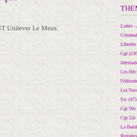
THE
Luttes - 
GT Unilever Le Meux
Crimina
Libertés
Cgt
(236
Internat
Les Déc
Fédérat
Loi Trav
Fsc
(47)
Cgt 50e
Cgt 52e
La Batai
Retrait