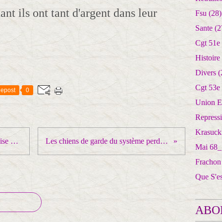
nt ils ont tant d'argent dans leur
Fsu
(28)
Sante
(2
Cgt 51e
Histoire
Divers
(
Cgt 53e
epost
0
Union E
Repress
Krasuck
Initiative au siège de la CFDT : mise au point des sections CGT de la RATP
Les chiens de garde du système perdent leur sang-froid ... et la RAISON !
Mai 68_
Frachon
Que S'e
ABO