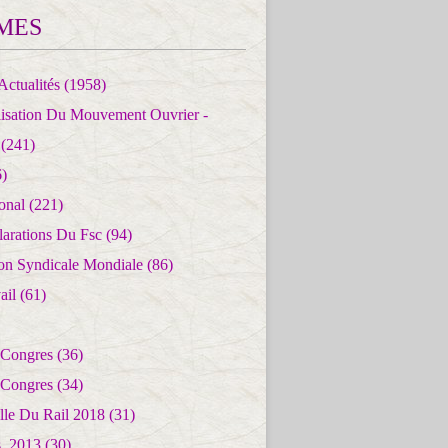
MES
Actualités
(1958)
lisation Du Mouvement Ouvrier -
(241)
)
ional
(221)
larations Du Fsc
(94)
ion Syndicale Mondiale
(86)
ail
(61)
 Congres
(36)
 Congres
(34)
lle Du Rail 2018
(31)
es_2013
(30)