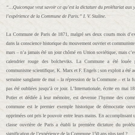
“…Quiconque veut savoir ce qu’est la dictature du prolétariat aux y
l’expérience de la Commune de Paris.” I. V. Staline.
La Commune de Paris de 1871, malgré ses deux courts mois d’exi
dans la conscience historique du mouvement ouvrier et communiste. 
mars – n’a jamais été un jour chômé en Union soviétique, mais c’es
calendrier rouge des bolcheviks. La Commune a été louée p
communisme scientifique, K. Marx et F. Engels ; son exploit a été a
semaine sanglante de mai – la répression de la Commune – et la f
pas été oubliées jusqu’à ce jour. L’Internationale, écrite en ma
Potier et dédiée à leur mémoire, est devenue l’hymne des com
commune est le premier exemple historique de démocratie ouvriè
opprimées ont pris le pouvoir entre leurs mains. En accomplissant u
classe ouvrière de Paris a établi la première dictature du prolé
signification de l’expérience de la Commune 150 ans plus tard ?