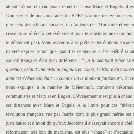
atteint Lénine et maintenant remet en cause Marx et Engels. il es
Doultsev et de nos camarades du KPRF (comme des webmasters d
que celui des éditions sociales, ni d’ailleurs de l’Humanité et en
cesse de se référer à cet événement pour le soustraire aux communis
le défendent pas). Mais revenons à la préface des éditions sociale
naïveté expose le fait que quand le centenaire a été célébré la 
société française était bien différente :
“Un fil semblait relier Ma
question, celui d’une histoire toujours en cours, l’histoire du mouve
dont cet événement était vu comme un le moment fondateur
“. Et c
nous explique, à la manière de Mélenchon, comment désormais 
communistes et Marx et en Engels. L’événement n’est plus à chaud ma
ses distances avec Marx et Engels. A la limite pour ces “théoric
révolution française vue par Jaurès dont le plus grand mérite est 
juste cause et d’avoir dit qu’aux Jacobins il s’asseyait encore à côt
réformateur, très loin du marxisme, est plus “chaud” et d’actual