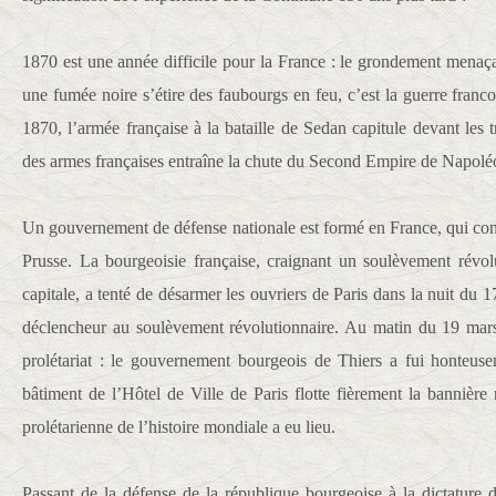
1870 est une année difficile pour la France : le grondement menaça
une fumée noire s’étire des faubourgs en feu, c’est la guerre fra
1870, l’armée française à la bataille de Sedan capitule devant les 
des armes françaises entraîne la chute du Second Empire de Napoléo
Un gouvernement de défense nationale est formé en France, qui con
Prusse. La bourgeoisie française, craignant un soulèvement révolu
capitale, a tenté de désarmer les ouvriers de Paris dans la nuit du 1
déclencheur au soulèvement révolutionnaire. Au matin du 19 mars
prolétariat : le gouvernement bourgeois de Thiers a fui honteuse
bâtiment de l’Hôtel de Ville de Paris flotte fièrement la bannière
prolétarienne de l’histoire mondiale a eu lieu.
Passant de la défense de la république bourgeoise à la dictature