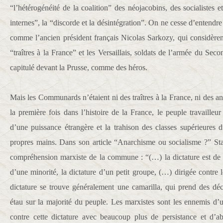
“l’hétérogénéité de la coalition” des néojacobins, des socialistes et
internes”, la “discorde et la désintégration”. On ne cesse d’entendre
comme l’ancien président français Nicolas Sarkozy, qui considè
“traîtres à la France” et les Versaillais, soldats de l’armée du S
capitulé devant la Prusse, comme des héros.
Mais les Communards n’étaient ni des traîtres à la France, ni des ana
la première fois dans l’histoire de la France, le peuple travailleur
d’une puissance étrangère et la trahison des classes supérieures 
propres mains. Dans son article “Anarchisme ou socialisme ?” Sta
compréhension marxiste de la commune : “(…) la dictature est de de
d’une minorité, la dictature d’un petit groupe, (…) dirigée contre l
dictature se trouve généralement une camarilla, qui prend des déci
étau sur la majorité du peuple. Les marxistes sont les ennemis d’une 
contre cette dictature avec beaucoup plus de persistance et d’a