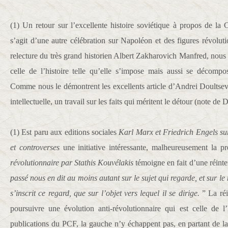
(1) Un retour sur l’excellente histoire soviétique à propos de l
s’agit d’une autre célébration sur Napoléon et des figures révolut
relecture du très grand historien Albert Zakharovich Manfred, nous 
celle de l’histoire telle qu’elle s’impose mais aussi se décom
Comme nous le démontrent les excellents article d’Andrei Doultsev
intellectuelle, un travail sur les faits qui méritent le détour (note de 
(1) Est paru aux editions sociales
Karl Marx et Friedrich Engels su
et controverses
une initiative intéressante, malheureusement la p
révolutionnaire par Stathis Kouvélakis
témoigne en fait d’une réinte
passé nous en dit au moins autant sur le sujet qui regarde, et sur l
s’inscrit ce regard, que sur l’objet vers lequel il se dirige.
” La réi
poursuivre une évolution anti-révolutionnaire qui est celle de l’
publications du PCF, la gauche n’y échappent pas, en partant de la 