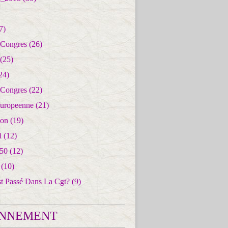
7)
 Congres
(26)
(25)
24)
 Congres
(22)
uropeenne
(21)
ion
(19)
i
(12)
50
(12)
(10)
st Passé Dans La Cgt?
(9)
NNEMENT