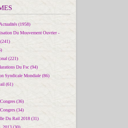
MES
Actualités
(1958)
lisation Du Mouvement Ouvrier -
(241)
)
ional
(221)
larations Du Fsc
(94)
ion Syndicale Mondiale
(86)
ail
(61)
 Congres
(36)
 Congres
(34)
lle Du Rail 2018
(31)
es_2013
(30)