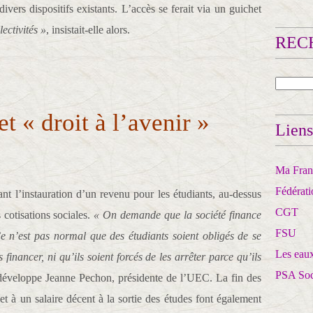
vers dispositifs existants. L’accès se ferait via un guichet
lectivités »
, insistait-elle alors.
RECH
t « droit à l’avenir »
Liens
Ma Franc
Fédérat
t l’instauration d’un revenu pour les étudiants, au-dessus
CGT
 cotisations sociales.
« On demande que la société finance
FSU
Ce n’est pas normal que des étudiants soient obligés de se
Les eaux
 financer, ni qu’ils soient forcés de les arrêter parce qu’ils
PSA So
développe Jeanne Pechon, présidente de l’UEC. La fin des
et à un salaire décent à la sortie des études font également