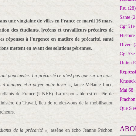
Fsu
(28)
Sante
(2
ans une vingtaine de villes en France ce mardi 16 mars,
Cgt 51e
ation des étudiants, lycéens et travailleurs précaires de
Histoire
es réponses à l’urgence en matière de précarité, santé
Divers
(
ions mettent en avant des solutions pérennes.
Cgt 53e
Union E
Repress
sont ponctuelles. La précarité ce n’est pas que sur un mois,
Krasuck
as à manger et à payer notre loyer »,
tance Mélanie Luce,
Mai 68_
étudiants de France (UNEF). La responsable est en tête de
Frachon
nistère du Travail, lieu de rendez-vous de la mobilisation
Que S'e
rcheurs.
ABO
diants de la précarité »,
assène en écho Jeanne Péchon,