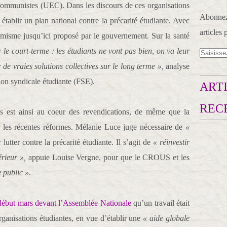
 communistes (UEC). Dans les discours de ces organisations
Abonnez-
établir un plan national contre la précarité étudiante. Avec
articles 
ermisme jusqu’ici proposé par le gouvernement. Sur la santé
ur le court-terme : les étudiants ne vont pas bien, on va leur
 vraies solutions collectives sur le long terme »,
analyse
ion syndicale étudiante (FSE).
ARTI
REC
s est ainsi au coeur des revendications, de même que la
r les récentes réformes. Mélanie Luce juge nécessaire de
«
lutter contre la précarité étudiante. Il s’agit de
« réinvestir
érieur »,
appuie Louise Vergne, pour que le CROUS et les
e public »
.
début mars devant l’Assemblée Nationale
qu’un travail était
ganisations étudiantes, en vue d’établir une
« aide globale