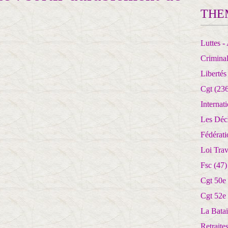
THE
Luttes - 
Crimina
Libertés
Cgt
(236
Internat
Les Déc
Fédérat
Loi Trav
Fsc
(47)
Cgt 50e
Cgt 52e
La Batai
Retrait