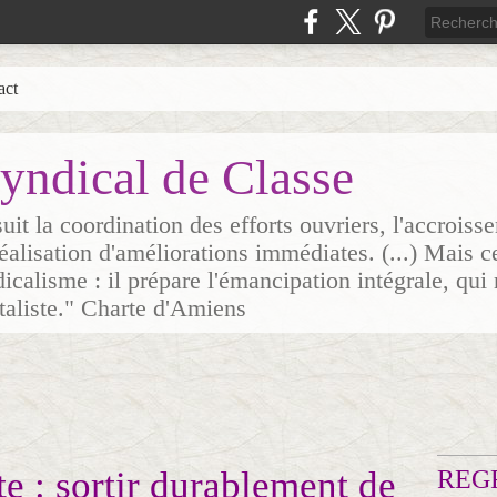
act
yndical de Classe
it la coordination des efforts ouvriers, l'accrois
 réalisation d'améliorations immédiates. (...) Mais c
icalisme : il prépare l'émancipation intégrale, qui 
italiste." Charte d'Amiens
te : sortir durablement de
REG