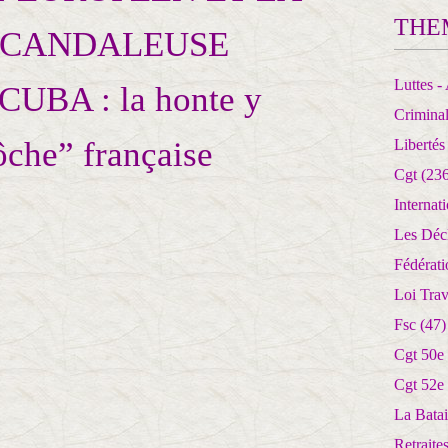
THE
SCANDALEUSE
Luttes - 
BA : la honte y
Crimina
ôche” française
Libertés
Cgt
(236
Internat
Les Déc
Fédérat
Loi Trav
Fsc
(47)
Cgt 50e
Cgt 52e
La Batai
Retrait