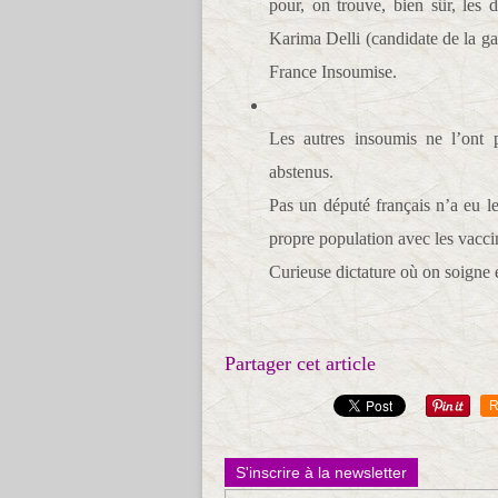
pour, on trouve, bien sûr, les d
Karima Delli (candidate de la g
France Insoumise.
Les autres insoumis ne l’ont 
abstenus.
Pas un député français n’a eu l
propre population avec les vacci
Curieuse dictature où on soigne 
Partager cet article
R
S'inscrire à la newsletter