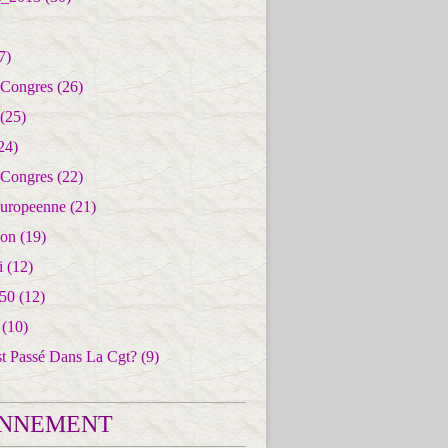
7)
 Congres
(26)
(25)
24)
 Congres
(22)
uropeenne
(21)
ion
(19)
i
(12)
50
(12)
(10)
st Passé Dans La Cgt?
(9)
NNEMENT