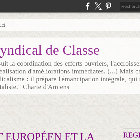
act
yndical de Classe
it la coordination des efforts ouvriers, l'accrois
 réalisation d'améliorations immédiates. (...) Mais c
icalisme : il prépare l'émancipation intégrale, qui 
italiste." Charte d'Amiens
 EUROPÉEN ET LA
REG