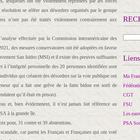
ts, lesquelles ont été violemment réprimées par les forces
 résolution se réfère aux désordres organisés par le groupe
RECH
es n’ont pas été traités violemment contrairement aux
l’analyse effectuée par la Commission interaméricaine des
 2021, des mesures conservatoires ont été adoptées en faveur
Liens
ement San Isidro (MSI) et il existe des preuves suffisantes
et à l’intégrité personnelle des 20 personnes identifiées sont
ndividus qui créaient des désordres sur la voie publique ont
Ma Franc
meneur qui a fait une grève de la faim bidon est sorti de
Fédérat
ndaient qu’il était en prison).
CGT
au et, bien évidemment, il n’est jamais fait référence au
FSU
SA à la grande île.
Les eaux
oix pour, 31 contre et 39 abstentions.
PSA So
 scandale, car parmi les Français et Françaises qui ont voté