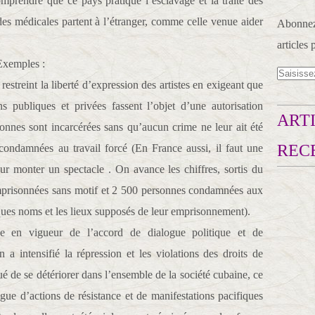
mprendre que ce pays pratique l’esclavage et la traite des
des médicales partent à l’étranger, comme celle venue aider
Abonnez-
articles 
 Exemples :
restreint la liberté d’expression des artistes en exigeant que
ons publiques et privées fassent l’objet d’une autorisation
ARTI
nnes sont incarcérées sans qu’aucun crime ne leur ait été
REC
condamnées au travail forcé (En France aussi, il faut une
ur monter un spectacle . On avance les chiffres, sortis du
prisonnées sans motif et 2 500 personnes condamnées aux
ques noms et les lieux supposés de leur emprisonnement).
ée en vigueur de l’accord de dialogue politique et de
a intensifié la répression et les violations des droits de
ué de se détériorer dans l’ensemble de la société cubaine, ce
ue d’actions de résistance et de manifestations pacifiques