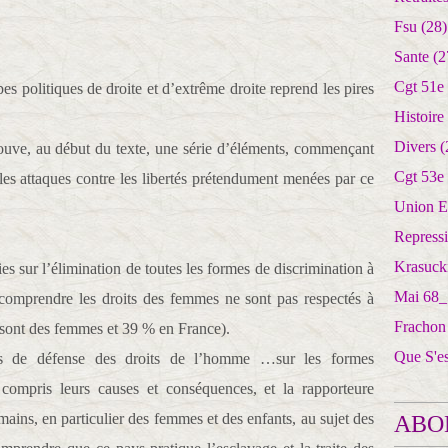
Fsu
(28)
Sante
(2
Cgt 51e
es politiques de droite et d’extrême droite reprend les pires
Histoire
Divers
(
ouve, au début du texte, une série d’éléments, commençant
Cgt 53e
les attaques contre les libertés prétendument menées par ce
Union E
Repress
Krasuck
s sur l’élimination de toutes les formes de discrimination à
Mai 68_
omprendre les droits des femmes ne sont pas respectés à
Frachon
sont des femmes et 39 % en France).
Que S'e
ons de défense des droits de l’homme …sur les formes
compris leurs causes et conséquences, et la rapporteure
umains, en particulier des femmes et des enfants, au sujet des
ABO