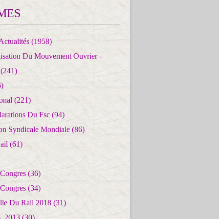
MES
Actualités
(1958)
lisation Du Mouvement Ouvrier -
(241)
)
ional
(221)
larations Du Fsc
(94)
ion Syndicale Mondiale
(86)
ail
(61)
 Congres
(36)
 Congres
(34)
lle Du Rail 2018
(31)
es_2013
(30)