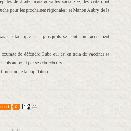
éputés de droite, mais aussi les socialistes, les verts dont
auche pour les prochaines régionales) et Manon Aubry de la
pas été tant que cela puisqu’ils se sont courageusement
e courage de défendre Cuba qui est en train de vacciner sa
ns mis au point par ses chercheurs.
et on éduque la population !
epost
0