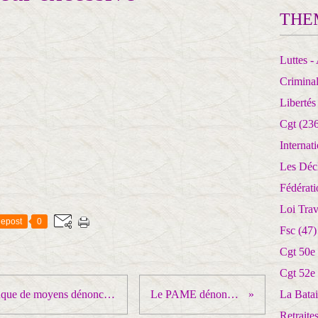
THE
Luttes - 
Crimina
Libertés
Cgt
(236
Internat
Les Déc
Fédérat
Loi Trav
epost
0
Fsc
(47)
Cgt 50e
Cgt 52e
INCENDIES en Gironde : le manque de moyens dénoncé, il va falloir choisir entre la croissance des dépenses militaires, la fourniture d'armes à l'Ukraine ... ET la piorité aux dépenses sociales et de sécurité réellement utiles
Le PAME dénonce les tentatives de criminalisation de l'action syndicale en Italie
La Batai
Retrait