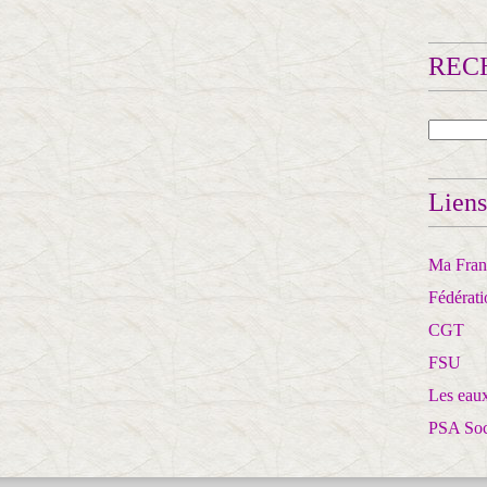
RECH
Liens
Ma Franc
Fédérat
CGT
FSU
Les eaux
PSA So