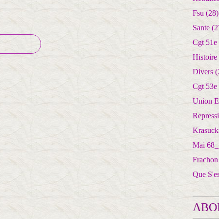
Fsu
(28)
Sante
(2
Cgt 51e
Histoire
Divers
(
Cgt 53e
Union E
Repress
Krasuck
Mai 68_
Frachon
Que S'e
ABO