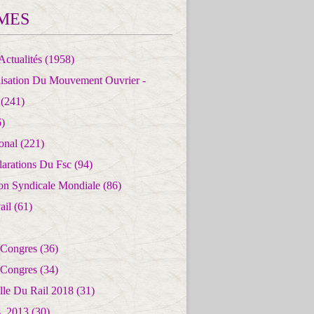
MES
Actualités
(1958)
lisation Du Mouvement Ouvrier -
(241)
)
ional
(221)
larations Du Fsc
(94)
ion Syndicale Mondiale
(86)
ail
(61)
 Congres
(36)
 Congres
(34)
lle Du Rail 2018
(31)
es_2013
(30)