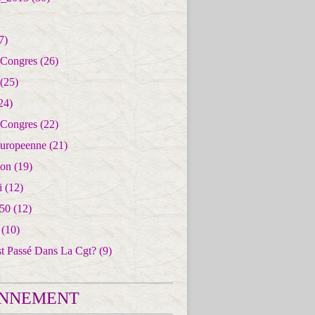
7)
 Congres
(26)
(25)
24)
 Congres
(22)
uropeenne
(21)
ion
(19)
i
(12)
50
(12)
(10)
st Passé Dans La Cgt?
(9)
NNEMENT