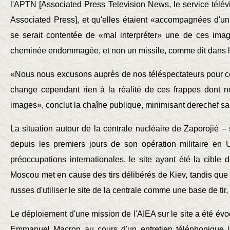
l'APTN [Associated Press Television News, le service télé
Associated Press], et qu'elles étaient «accompagnées d'un 
se serait contentée de «mal interpréter» une de ces ima
cheminée endommagée, et non un missile, comme dit dans 
«Nous nous excusons auprès de nos téléspectateurs pour ce
change cependant rien à la réalité de ces frappes dont 
images», conclut la chaîne publique, minimisant derechef s
La situation autour de la centrale nucléaire de Zaporojié –
depuis les premiers jours de son opération militaire en 
préoccupations internationales, le site ayant été la cibl
Moscou met en cause des tirs délibérés de Kiev, tandis que 
russes d'utiliser le site de la centrale comme une base de tir,
Le déploiement d'une mission de l'AIEA sur le site a été évo
Emmanuel Macron au cours d'un entretien téléphonique l