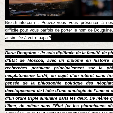
Breizh-info.com : Pouvez-vous vous présenter à nos 
difficile pour vous parfois de porter le nom de Douguine
assimilée à votre papa ?
Daria Douguine : Je suis diplômée de la faculté de ph
d’État de Moscou, avec un diplôme en histoire 
recherches portaient principalement sur la phi
néoplatonisme tardif, un sujet d’un intérêt sans fin
pensée de la philosophie politique des néoplato
développement de l’idée d’une omologie de l’âme et de
d’un ordre triple similaire dans les deux. De même qu
l’âme, de même dans l’État (et les platoniciens dé