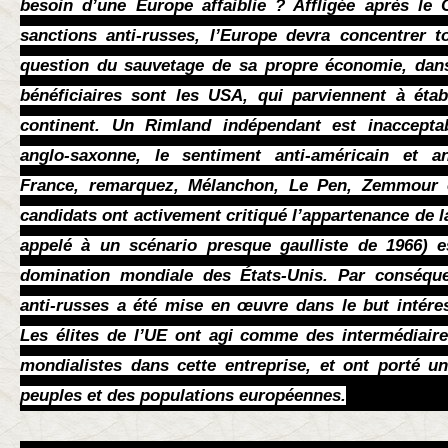
besoin d’une Europe affaiblie ? Affligée après le C
sanctions anti-russes, l’Europe devra concentrer t
question du sauvetage de sa propre économie, dans 
bénéficiaires sont les USA, qui parviennent à établ
continent. Un Rimland indépendant est inacceptabl
anglo-saxonne, le sentiment anti-américain et a
France, remarquez, Mélanchon, Le Pen, Zemmour 
candidats ont activement critiqué l’appartenance de l
appelé à un scénario presque gaulliste de 1966) 
domination mondiale des États-Unis. Par conséquen
anti-russes a été mise en œuvre dans le but intéress
Les élites de l’UE ont agi comme des intermédiair
mondialistes dans cette entreprise, et ont porté u
peuples et des populations européennes.