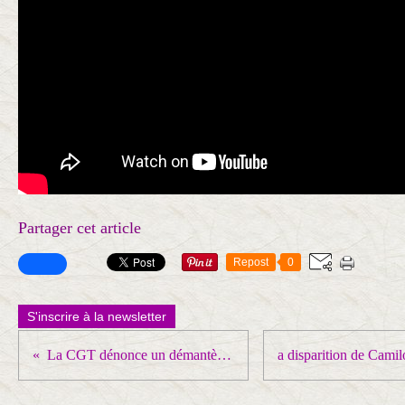
Partager cet article
Repost
0
S'inscrire à la newsletter
La CGT dénonce un démantèlement de Renault