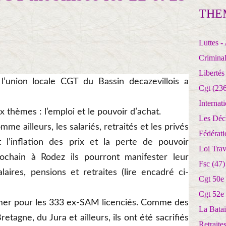
THE
Luttes - 
Crimina
Libertés
’union locale CGT du Bassin decazevillois a
Cgt
(236
Internat
 thèmes : l’emploi et le pouvoir d’achat.
Les Déc
mme ailleurs, les salariés, retraités et les privés
Fédérat
 l’inflation des prix et la perte de pouvoir
Loi Trav
ochain à Rodez ils pourront manifester leur
Fsc
(47)
laires, pensions et retraites (lire encadré ci-
tive de l’union locale CGT du Bassin decazevillois.
DR - DR
Cgt 50e
Cgt 52e
 amer pour les 333 ex-SAM licenciés. Comme des
La Batai
retagne, du Jura et ailleurs, ils ont été sacrifiés
Retrait