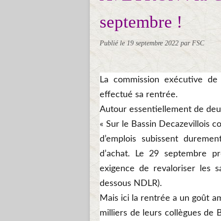
septembre !
Publié le
19 septembre 2022
par FSC
La commission exécutive de l
effectué sa rentrée.
Autour essentiellement de deux
« Sur le Bassin Decazevillois co
d’emplois subissent durement
d’achat. Le 29 septembre pr
exigence de revaloriser les sa
Les membres de la commission exécu
dessous NDLR).
Mais ici la rentrée a un goût
milliers de leurs collègues de B