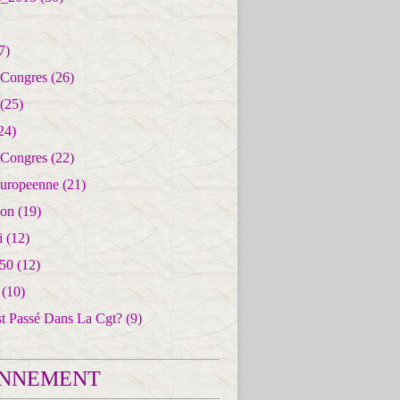
7)
 Congres
(26)
(25)
24)
 Congres
(22)
uropeenne
(21)
ion
(19)
i
(12)
50
(12)
(10)
st Passé Dans La Cgt?
(9)
NNEMENT