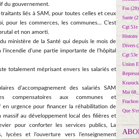
tif du gouvernement.
Fsu
(28)
-traitants liés à SAM, pour toutes celles et ceux
Sante
(2
oi, pour les commerces, les communes… C’est
Cgt 51e
rutal et non amorti.
Histoire
ie du ministère de la Santé qui depuis le mois de
Divers
(
à l’incendie d’une partie importante de l’hôpital
Cgt 53e
Union E
ste totalement méprisant envers les salariés et
Repress
Krasuck
laires d’accompagnement des salariés SAM
Mai 68_
ures compensatoires aux communes et
Frachon
 en urgence pour financer la réhabilitation de
Que S'e
en massif au développement local des filières et
vier pour conforter les services publics, La
ABO
es, lycées et l’ouverture vers l’enseignement