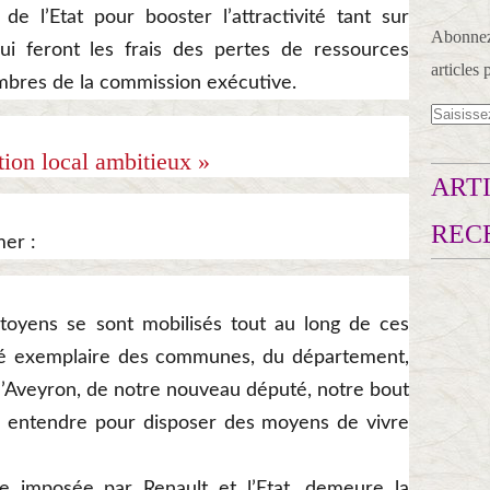
de l’Etat pour booster l’attractivité tant sur
Abonnez-
qui feront les frais des pertes de ressources
articles 
membres de la commission exécutive.
tion local ambitieux »
ARTI
REC
er :
itoyens se sont mobilisés tout au long de ces
rité exemplaire des communes, du département,
 l’Aveyron, de notre nouveau député, notre bout
re entendre pour disposer des moyens de vivre
e imposée par Renault et l’Etat, demeure la