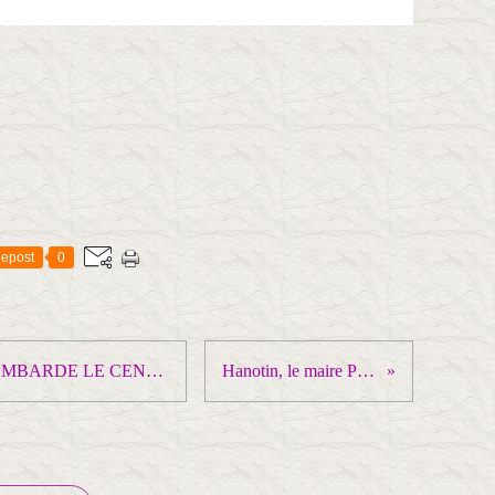
epost
0
L’ARMÉE UKRAINIENNE BOMBARDE LE CENTRE DE DONETSK AVEC DES CANONS FRANÇAIS, FAISANT QUATRE MORTS ET HUIT BLESSÉS PARMI LES CIVILS
Hanotin, le maire PS de Saint-Denis interdit les syndicats à la fête de la ville !