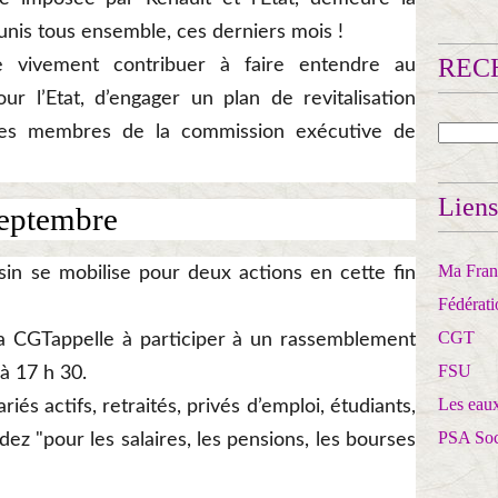
unis tous ensemble, ces derniers mois !
RECH
e vivement contribuer à faire entendre au
r l’Etat, d’engager un plan de revitalisation
t les membres de la commission exécutive de
Liens
septembre
Ma Franc
sin se mobilise pour deux actions en cette fin
Fédérat
CGT
 la CGTappelle à participer à un rassemblement
FSU
 à 17 h 30.
Les eaux
riés actifs, retraités, privés d’emploi, étudiants,
PSA So
ez "pour les salaires, les pensions, les bourses