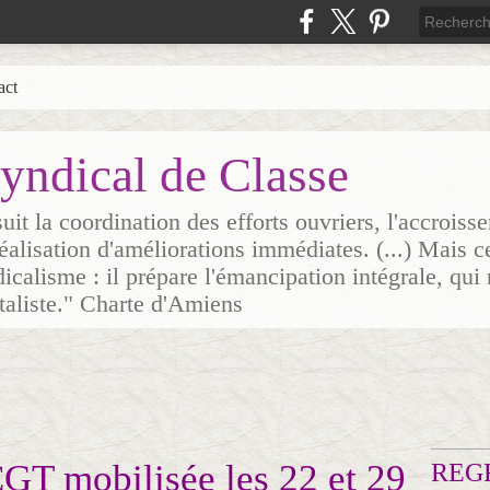
act
yndical de Classe
it la coordination des efforts ouvriers, l'accrois
 réalisation d'améliorations immédiates. (...) Mais c
icalisme : il prépare l'émancipation intégrale, qui 
italiste." Charte d'Amiens
T mobilisée les 22 et 29
REG