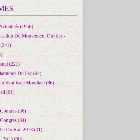
MES
Actualités
(1958)
lisation Du Mouvement Ouvrier -
(241)
)
ional
(221)
larations Du Fsc
(94)
ion Syndicale Mondiale
(86)
ail
(61)
 Congres
(36)
 Congres
(34)
lle Du Rail 2018
(31)
es_2013
(30)