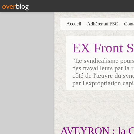
Accueil
Adhérer au FSC
Cont
EX Front S
"Le syndicalisme poursu
des travailleurs par la
côté de l'œuvre du synd
par l'expropriation cap
AVEYRON : la CG