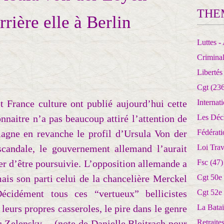
THE
rrière elle à Berlin
Luttes - 
Crimina
Libertés
Cgt
(236
t France culture ont publié aujourd’hui cette
Internat
onnaitre n’a pas beaucoup attiré l’attention de
Les Déc
magne en revanche le profil d’Ursula Von der
Fédérat
candale, le gouvernement allemand l’aurait
Loi Trav
ter d’être poursuivie. L’opposition allemande a
Fsc
(47)
ais son parti celui de la chancelière Merckel
Cgt 50e
écidément tous ces “vertueux” bellicistes
Cgt 52e
 leurs propres casseroles, le pire dans le genre
La Batai
ou Zelensky… (note de Danielle Bleitrach pour
Retrait