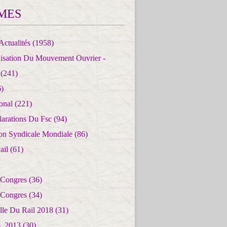
MES
Actualités
(1958)
lisation Du Mouvement Ouvrier -
(241)
)
ional
(221)
larations Du Fsc
(94)
ion Syndicale Mondiale
(86)
ail
(61)
 Congres
(36)
 Congres
(34)
lle Du Rail 2018
(31)
es_2013
(30)