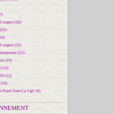
7)
 Congres
(26)
(25)
24)
 Congres
(22)
uropeenne
(21)
ion
(19)
i
(12)
50
(12)
(10)
st Passé Dans La Cgt?
(9)
NNEMENT