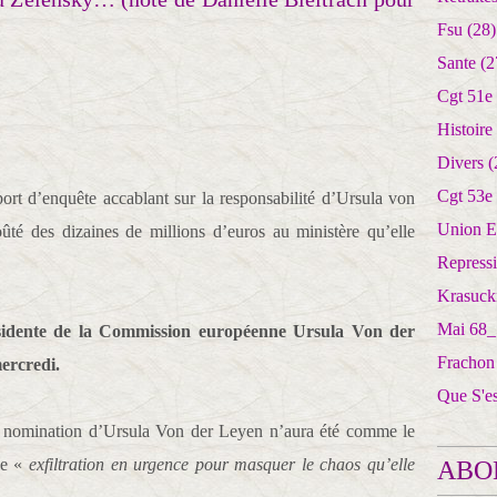
Fsu
(28)
Sante
(2
Cgt 51e
Histoire
Divers
(
Cgt 53e
ort d’enquête accablant sur la responsabilité d’Ursula von
Union E
té des dizaines de millions d’euros au ministère qu’elle
Repress
Krasuck
Mai 68_
ésidente de la Commission européenne Ursula Von der
Frachon
ercredi.
Que S'e
la nomination d’Ursula Von der Leyen n’aura été comme le
ne «
exfiltration en urgence pour masquer le chaos qu’elle
ABO