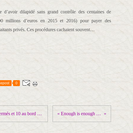
ée d’avoir dilapidé sans grand contrôle des centaines de
200 millions d’euros en 2015 et 2016) pour payer des
-traitants privés. Ces procédures cachaient souvent…
epost
0
En PACA, 5 services d’urgence fermés et 10 au bord de l’être ! – Entretien avec Cédric Volait CGT santé PACA qui appelle à participer à la mobilisation du 22 septembre
« Enough is enough ! » : Grèves massives et inédites en Grande-Bretagne