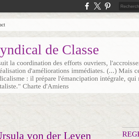
act
yndical de Classe
it la coordination des efforts ouvriers, l'accrois
 réalisation d'améliorations immédiates. (...) Mais c
icalisme : il prépare l'émancipation intégrale, qui 
italiste." Charte d'Amiens
Ursula von der Leyen
REG