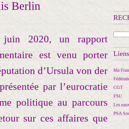
is Berlin
RECH
uin 2020, un rapport
mentaire est venu porter
Liens
éputation d’Ursula von der
Ma Franc
Fédérat
présentée par l’eurocratie
CGT
FSU
e politique au parcours
Les eaux
PSA So
etour sur ces affaires que