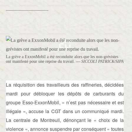
__________________
Sauvegarder l'artic
Partager sur Facebook
Partager sur Twitter
Partager sur Flipboard
Partager sur Pinterest
Partager sur Linkedin
Imprimer
Envoyer par Mail
Partager sur Messenger
La grève a ExxonMobil a été reconduite alors que les non-grévistes
ont manifesté pour une reprise du travail. —
SICCOLI PATRICK/SIPA
La réquisition des travailleurs des raffineries, décidées
mardi pour débloquer les dépôts de carburants du
groupe Esso-ExxonMobil, « n’est pas nécessaire et est
illégale », accuse la CGT dans un communiqué mardi.
La centrale de Montreuil, dénonçant le « choix de la
violence », annonce suspendre par conséquent « toutes