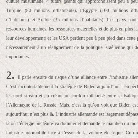
culture musulmane, 4 futurs géants qui approfondissent peu à peu l
Turquie (80 millions d’habitants), l’Egypte (100 millions d’ha
d’habitants) et Arabie (35 millions d’habitants). Ces pays sont
ressources humaines, les ressources matérielles et de plus en plus la
leur développement) et les USA perdent peu à peu pied dans cette p
nécessairement à un réalignement de la politique israélienne qui d
importantes.
2.
Il parle ensuite du risque d’une alliance entre l’industrie all
C’est incontestablement la stratégie de Biden aujourd’hui : empêch
les nord stream et en créant un cordon militarisé entre la Baltiq
l’Allemagne de la Russie. Mais, c’est là qu’on voit que Biden e
aujourd’hui n’est plus là. L’industrie allemande est largement dépa
là où l’énergie nucléaire va dominer et demande le maintien du mo
industrie automobile face à l’essor de la voiture électrique. Ce qu