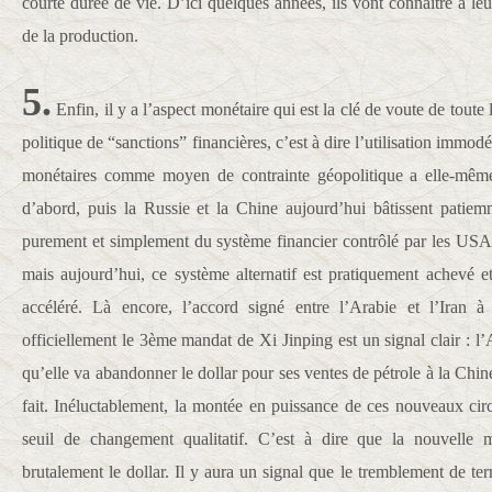
courte durée de vie. D’ici quelques années, ils vont connaître à le
de la production.
5.
Enfin, il y a l’aspect monétaire qui est la clé de voute de toute
politique de “sanctions” financières, c’est à dire l’utilisation immodé
monétaires comme moyen de contrainte géopolitique a elle-même 
d’abord, puis la Russie et la Chine aujourd’hui bâtissent patiem
purement et simplement du système financier contrôlé par les USA.
mais aujourd’hui, ce système alternatif est pratiquement achevé 
accéléré. Là encore, l’accord signé entre l’Arabie et l’Iran à
officiellement le 3ème mandat de Xi Jinping est un signal clair : 
qu’elle va abandonner le dollar pour ses ventes de pétrole à la Chine
fait. Inéluctablement, la montée en puissance de ces nouveaux circ
seuil de changement qualitatif. C’est à dire que la nouvelle
brutalement le dollar. Il y aura un signal que le tremblement de ter