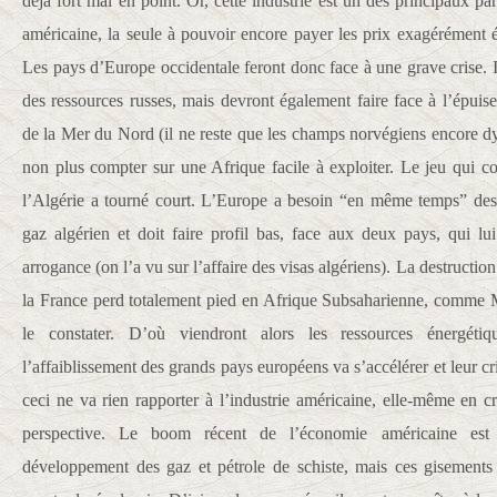
déjà fort mal en point. Or, cette industrie est un des principaux part
américaine, la seule à pouvoir encore payer les prix exagérément
Les pays d’Europe occidentale feront donc face à une grave crise. 
des ressources russes, mais devront également faire face à l’épuis
de la Mer du Nord (il ne reste que les champs norvégiens encore d
non plus compter sur une Afrique facile à exploiter. Le jeu qui co
l’Algérie a tourné court. L’Europe a besoin “en même temps” de
gaz algérien et doit faire profil bas, face aux deux pays, qui lu
arrogance (on l’a vu sur l’affaire des visas algériens). La destruction
la France perd totalement pied en Afrique Subsaharienne, comme 
le constater. D’où viendront alors les ressources énergéti
l’affaiblissement des grands pays européens va s’accélérer et leur cr
ceci ne va rien rapporter à l’industrie américaine, elle-même en cr
perspective. Le boom récent de l’économie américaine est
développement des gaz et pétrole de schiste, mais ces gisements 