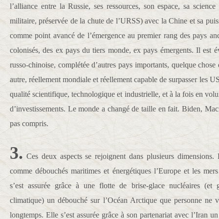
l’alliance entre la Russie, ses ressources, son espace, sa scienc
militaire, préservée de la chute de l’URSS) avec la Chine et sa puiss
comme point avancé de l’émergence au premier rang des pays anc
colonisés, des ex pays du tiers monde, ex pays émergents. Il est év
russo-chinoise, complétée d’autres pays importants, quelque chose
autre, réellement mondiale et réellement capable de surpasser les USA
qualité scientifique, technologique et industrielle, et à la fois en vo
d’investissements. Le monde a changé de taille en fait. Biden, Mac
pas compris.
3.
Ces deux aspects se rejoignent dans plusieurs dimensions. 
comme débouchés maritimes et énergétiques l’Europe et les mers
s’est assurée grâce à une flotte de brise-glace nucléaires (et
climatique) un débouché sur l’Océan Arctique que personne ne vie
longtemps. Elle s’est assurée grâce à son partenariat avec l’Iran 