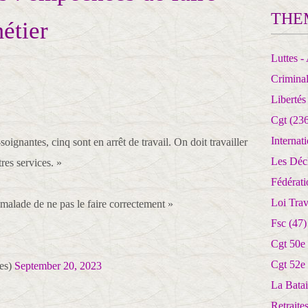
THE
étier
Luttes - 
Crimina
Libertés
Cgt
(236
Internat
soignantes, cinq sont en arrêt de travail. On doit travailler
Les Déc
res services. »
Fédérat
Loi Trav
malade de ne pas le faire correctement »
Fsc
(47)
Cgt 50e
Cgt 52e
es)
September 20, 2023
La Batai
Retrait