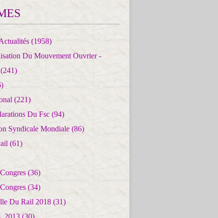
MES
Actualités
(1958)
lisation Du Mouvement Ouvrier -
(241)
)
ional
(221)
larations Du Fsc
(94)
ion Syndicale Mondiale
(86)
ail
(61)
 Congres
(36)
 Congres
(34)
lle Du Rail 2018
(31)
es_2013
(30)