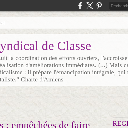
act
yndical de Classe
it la coordination des efforts ouvriers, l'accrois
 réalisation d'améliorations immédiates. (...) Mais c
icalisme : il prépare l'émancipation intégrale, qui 
italiste." Charte d'Amiens
s : empêchées de faire
REG