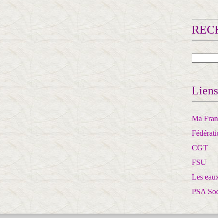
RECH
Liens
Ma Franc
Fédérat
CGT
FSU
Les eaux
PSA So