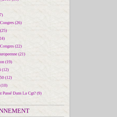
7)
 Congres
(26)
(25)
24)
 Congres
(22)
uropeenne
(21)
ion
(19)
i
(12)
50
(12)
(10)
st Passé Dans La Cgt?
(9)
NNEMENT