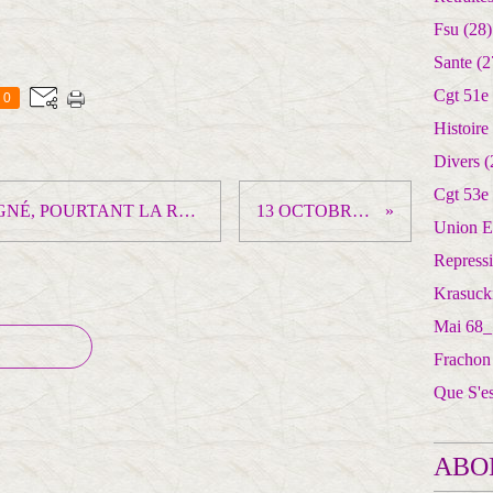
Fsu
(28)
Sante
(2
Cgt 51e
0
Histoire
Divers
(
Cgt 53e
LES VERTBAUDET ONT GAGNÉ, POURTANT LA REPRESSION FRAPPE TOUJOURS
13 OCTOBRE : 6 raisons !
Union E
Repress
Krasuck
Mai 68_
Frachon
Que S'e
ABO