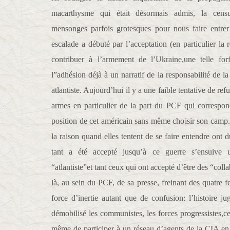
macarthysme qui était désormais admis, la censu
mensonges parfois grotesques pour nous faire entrer
escalade a débuté par l’acceptation (en particulier la 
contribuer à l’armement de l’Ukraine,une telle forfa
l”adhésion déjà à un narratif de la responsabilité de l
atlantiste. Aujourd’hui il y a une faible tentative de re
armes en particulier de la part du PCF qui correspon
position de cet américain sans même choisir son camp.
la raison quand elles tentent de se faire entendre ont 
tant a été accepté jusqu’à ce guerre s’ensuive un
“atlantiste”et tant ceux qui ont accepté d’être des “coll
là, au sein du PCF, de sa presse, freinant des quatre fer
force d’inertie autant que de confusion: l’histoire j
démobilisé les communistes, les forces progressistes,c
même de participer à un réseau d’agents de la CIA en