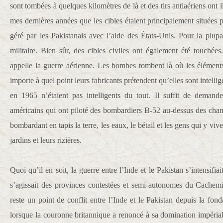
sont tombées à quelques kilomètres de là et des tirs antiaériens ont il
mes dernières années que les cibles étaient principalement situées pr
géré par les Pakistanais avec l’aide des États-Unis. Pour la plupar
militaire. Bien sûr, des cibles civiles ont également été touché
appelle la guerre aérienne. Les bombes tombent là où les éléments
importe à quel point leurs fabricants prétendent qu’elles sont intell
en 1965 n’étaient pas intelligents du tout. Il suffit de demand
américains qui ont piloté des bombardiers B-52 au-dessus des cha
bombardant en tapis la terre, les eaux, le bétail et les gens qui y viv
jardins et leurs rizières.
Quoi qu’il en soit, la guerre entre l’Inde et le Pakistan s’intensifiai
s’agissait des provinces contestées et semi-autonomes du Cachem
reste un point de conflit entre l’Inde et le Pakistan depuis la fo
lorsque la couronne britannique a renoncé à sa domination impérial