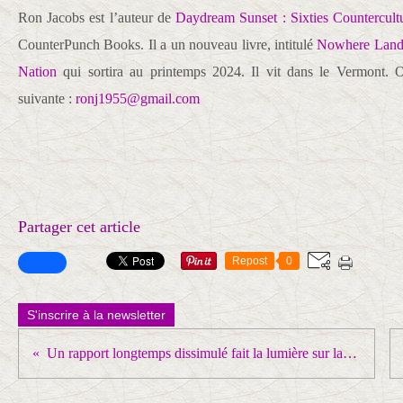
Ron Jacobs est l’auteur de
Daydream Sunset : Sixties Countercultu
CounterPunch Books. Il a un nouveau livre, intitulé
Nowhere Land 
Nation
qui sortira au printemps 2024. Il vit dans le Vermont. O
suivante :
ronj1955@gmail.com
Partager cet article
Repost
0
S'inscrire à la newsletter
Un rapport longtemps dissimulé fait la lumière sur la «politique de porte ouverte» du Canada à l’égard des criminels de guerre nazis