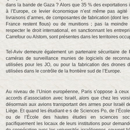
dans la bande de Gaza ? Alors que 35 % des exportations i
à l’Europe, ce levier économique n’est même pas agité ;
livraisons d’armes, de composantes de fabrication (dont les c
France restent flous) ou de munitions ; pas la moindre 
respecter le droit international, en sanctionnant les entrep
Carrefour ou Alstom, sont présentes dans les territoires occu
Tel-Aviv demeure également un partenaire sécuritaire de P
caméras de surveillance munies de logiciels de reconnai
utilisées pour les JO, ou pour la fabrication des drones 
utilisées dans le contrôle de la frontière sud de l’Europe.
Au niveau de l’Union européenne, Paris s’oppose à ceux 
accords d’association avec Israël, alors que chez les voisi
désormais aux avions transportant des armes pour Israël de 
Liège. Et quand les étudiant·e·s de Sciences Po, de l’Éco
ou de l’École des hautes études en sciences soc
pacifiquement les locaux de leurs institutions pour deman
de coopération avec les universités israéliennes, souvent li