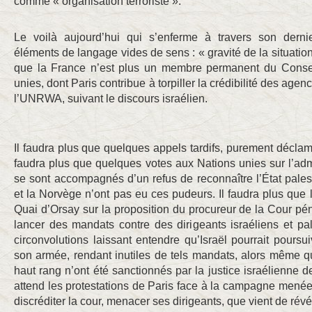
comme « organisation terroriste ».
Le voilà aujourd’hui qui s’enferme à travers son der
éléments de langage vides de sens : « gravité de la situation 
que la France n’est plus un membre permanent du Consei
unies, dont Paris contribue à torpiller la crédibilité des agen
l’UNRWA, suivant le discours israélien.
Il faudra plus que quelques appels tardifs, purement déclama
faudra plus que quelques votes aux Nations unies sur l’adm
se sont accompagnés d’un refus de reconnaître l’État palesti
et la Norvège n’ont pas eu ces pudeurs. Il faudra plus qu
Quai d’Orsay sur la proposition du procureur de la Cour pén
lancer des mandats contre des dirigeants israéliens et p
circonvolutions laissant entendre qu’Israël pourrait pours
son armée, rendant inutiles de tels mandats, alors même q
haut rang n’ont été sanctionnés par la justice israélienne 
attend les protestations de Paris face à la campagne mené
discréditer la cour, menacer ses dirigeants, que vient de révél