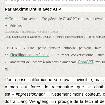
Par
Maxime Dhuin
avec AFP
BLOOMBERG / BLOOMBERG VIA GETTY IMAGES
Ce qu’il faut savoir de DeepSeek, le ChatGPT chinois qui révolutionne l’IA et fait peur au
TECHNO - Une petite start-up chinoise peut-elle faire 
de
l’intelligence artificielle
? Le robot conversationnel lancé
20 janvier fait de l’ombre à son cousin américain
ChatGPT
, mis s
AI
.
L’entreprise californienne se croyait invincible, m
Altman est forcé de reconnaître que le cha
est
« impressionnant »
. Nettement moins coûteux, ce
doit à Liang Wengfeng, un prodige de la tech et de