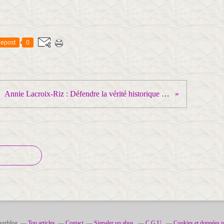
epost
0
Annie Lacroix-Riz : Défendre la vérité historique contre les falsifications !
Overblog
Top articles
Contact
Signaler un abus
C.G.U.
Cookies et données p