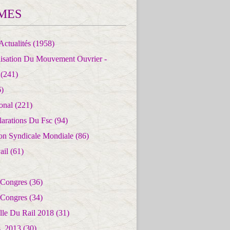
MES
Actualités
(1958)
lisation Du Mouvement Ouvrier -
(241)
)
ional
(221)
larations Du Fsc
(94)
ion Syndicale Mondiale
(86)
ail
(61)
 Congres
(36)
 Congres
(34)
lle Du Rail 2018
(31)
es_2013
(30)