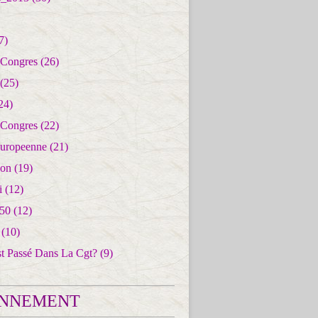
7)
 Congres
(26)
(25)
24)
 Congres
(22)
uropeenne
(21)
ion
(19)
i
(12)
50
(12)
(10)
st Passé Dans La Cgt?
(9)
NNEMENT