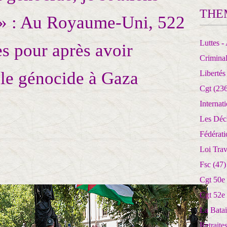
THE
 » : Au Royaume-Uni, 522
Luttes - 
es pour après avoir
Crimina
 le génocide à Gaza
Libertés
Cgt
(236
Internat
Les Déc
Fédérat
Loi Trav
Fsc
(47)
Cgt 50e
Cgt 52e
La Batai
Retrait