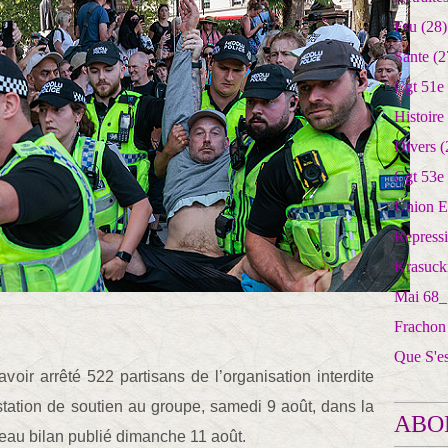
Fsu
(28)
Sante
(2
Cgt 51e
Histoire
Divers
(
Cgt 53e
Union E
Repress
Krasuck
Mai 68_
Frachon
Que S'e
oir arrêté 522 partisans de l’organisation interdite
station de soutien au groupe, samedi 9 août, dans la
ABO
eau bilan publié dimanche 11 août.