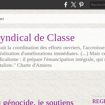
act
yndical de Classe
it la coordination des efforts ouvriers, l'accrois
 réalisation d'améliorations immédiates. (...) Mais c
icalisme : il prépare l'émancipation intégrale, qui 
italiste." Charte d'Amiens
 génocide, je soutiens
REG