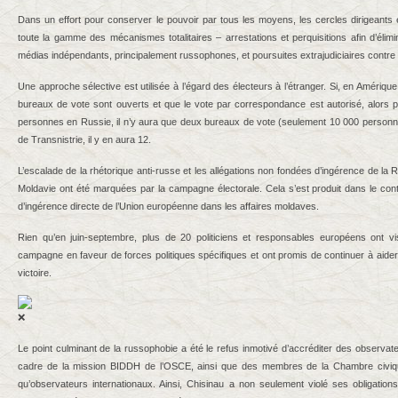
Dans un effort pour conserver le pouvoir par tous les moyens, les cercles dirigeants 
toute la gamme des mécanismes totalitaires – arrestations et perquisitions afin d’élimi
médias indépendants, principalement russophones, et poursuites extrajudiciaires contre 
Une approche sélective est utilisée à l’égard des électeurs à l’étranger. Si, en Amériq
bureaux de vote sont ouverts et que le vote par correspondance est autorisé, alors po
personnes en Russie, il n’y aura que deux bureaux de vote (seulement 10 000 personne
de Transnistrie, il y en aura 12.
L’escalade de la rhétorique anti-russe et les allégations non fondées d’ingérence de la R
Moldavie ont été marquées par la campagne électorale. Cela s’est produit dans le con
d’ingérence directe de l’Union européenne dans les affaires moldaves.
Rien qu’en juin-septembre, plus de 20 politiciens et responsables européens ont vis
campagne en faveur de forces politiques spécifiques et ont promis de continuer à aider
victoire.
Le point culminant de la russophobie a été le refus inmotivé d’accréditer des observat
cadre de la mission BIDDH de l’OSCE, ainsi que des membres de la Chambre civiqu
qu’observateurs internationaux. Ainsi, Chisinau a non seulement violé ses obligations