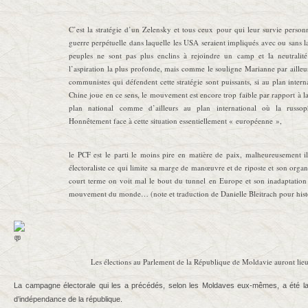
C’est la stratégie d’un Zelensky et tous ceux pour qui leur survie personn
guerre perpétuelle dans laquelle les USA seraient impliqués avec ou sans 
peuples ne sont pas plus enclins à rejoindre un camp et la neutralité
l’aspiration la plus profonde, mais comme le souligne Marianne par ailleu
communistes qui défendent cette stratégie sont puissants, si au plan interna
Chine joue en ce sens, le mouvement est encore trop faible par rapport à l
plan national comme d’ailleurs au plan international où la russop
Honnêtement face à cette situation essentiellement « européenne »,
le PCF est le parti le moins pire en matière de paix, malheureusement i
électoraliste ce qui limite sa marge de manœuvre et de riposte et son organi
court terme on voit mal le bout du tunnel en Europe et son inadaptation
mouvement du monde… (note et traduction de Danielle Bleitrach pour histo
Les élections au Parlement de la République de Moldavie auront lieu
La campagne électorale qui les a précédés, selon les Moldaves eux-mêmes, a été l
d’indépendance de la république.