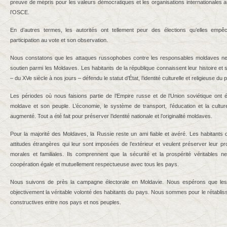
preuve de mépris pour les valeurs démocratiques et les organisations internationales au
l’OSCE.
En d’autres termes, les autorités ont tellement peur des élections qu’elles empê
participation au vote et son observation.
Nous constatons que les attaques russophobes contre les responsables moldaves ne
soutien parmi les Moldaves. Les habitants de la république connaissent leur histoire et
– du XVe siècle à nos jours – défendu le statut d’État, l’identité culturelle et religieuse d
Les périodes où nous faisions partie de l’Empire russe et de l’Union soviétique ont 
moldave et son peuple. L’économie, le système de transport, l’éducation et la cultu
augmenté. Tout a été fait pour préserver l’identité nationale et l’originalité moldaves.
Pour la majorité des Moldaves, la Russie reste un ami fiable et avéré. Les habitants 
attitudes étrangères qui leur sont imposées de l’extérieur et veulent préserver leur prop
morales et familiales. Ils comprennent que la sécurité et la prospérité véritables 
coopération égale et mutuellement respectueuse avec tous les pays.
Nous suivons de près la campagne électorale en Moldavie. Nous espérons que les r
objectivement la véritable volonté des habitants du pays. Nous sommes pour le rétablis
constructives entre nos pays et nos peuples.