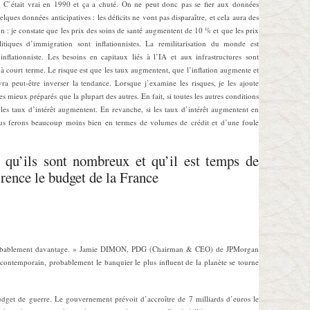
h. C’était vrai en 1990 et ça a chuté. On ne peut donc pas se fier aux données
elques données anticipatives : les déficits ne vont pas disparaître, et cela aura des
on : je constate que les prix des soins de santé augmentent de 10 % et que les prix
itiques d’immigration sont inflationnistes. La remilitarisation du monde est
inflationniste. Les besoins en capitaux liés à l’IA et aux infrastructures sont
s à court terme. Le risque est que les taux augmentent, que l’inflation augmente et
vra peut-être inverser la tendance. Lorsque j’examine les risques, je les ajoute
s mieux préparés que la plupart des autres. En fait, si toutes les autres conditions
 les taux d’intérêt augmentent. En revanche, si les taux d’intérêt augmentent en
 nous ferons beaucoup moins bien en termes de volumes de crédit et d’une foule
 qu’ils sont nombreux et qu’il est temps de
rence le budget de la France
 probablement davantage. » Jamie DIMON, PDG (Chairman & CEO) de JPMorgan
ontemporain, probablement le banquier le plus influent de la planète se tourne
udget de guerre. Le gouvernement prévoit d’accroître de 7 milliards d’euros le