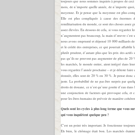
toujours que nous sommes inquiets à propos de ceci 
mois, de n’importe quelle année, de n’importe quoi,
moyenne. Et je pense que la moyenne est plus comp
Elle est plus compliquée à cause des énormes déf
remilitarisation du monde, ce sont des choses assez gr
assez élevées. En dessous de cela, si vous regardez le
n’augmentent pas beaucoup, la main-d’œuvre s’est un
nous avons emprunté et dépensé 10 000 milliards de do
et le crédit des entreprises, ce qui pourrait affaibli
plutôt prudent, d’autant plus que les prix des actifs 
pas qu’ils ne peuvent pas augmenter de plus de 20 %
les marchés, le monde entier, aient intégré dans leur
vous regardez l’année prochaine – et je déteste faire
donnée, elles sont de 20 % ou 30 %. Je pense donc q
juste. La probabilité de ne pas être surpris par qu
droits de douane, ce n’est qu’une goutte d’eau dans l
une conjonction de facteurs qui provoque cela, et c’es
pour les êtres humains de prévoir de manière cohérent
Quels sont les cycles à plus long terme que vous surv
qui vous inquiètent quelque peu ?
C’est un point très important. Je fonctionne toujour
Eh bien, le chômage était bon. Les marchés étaient 