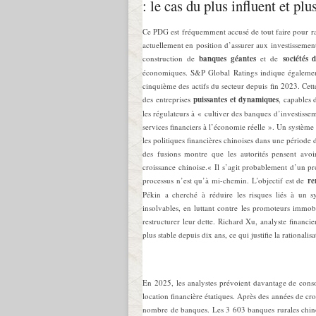
: le cas du plus influent et pl
Ce PDG est fréquemment accusé de tout faire pour rap
actuellement en position d’assurer aux investissemen
construction de
banques géantes
et de
sociétés 
économiques. S&P Global Ratings indique également 
cinquième des actifs du secteur depuis fin 2023. Cett
des entreprises
puissantes et dynamiques
, capables 
les régulateurs à « cultiver des banques d’investissem
services financiers à l’économie réelle ». Un système
les politiques financières chinoises dans une période
des fusions montre que les autorités pensent avoir
croissance chinoise.« Il s’agit probablement d’un p
processus n’est qu’à mi-chemin. L’objectif est de
re
Pékin a cherché à réduire les risques liés à un s
insolvables, en luttant contre les promoteurs immo
restructurer leur dette. Richard Xu, analyste financi
plus stable depuis dix ans, ce qui justifie la rationalis
En 2025, les analystes prévoient davantage de consol
location financière étatiques. Après des années de croi
nombre de banques. Les 3 603 banques rurales chinoi