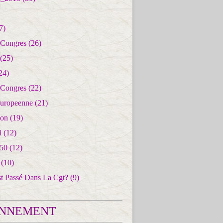
7)
 Congres
(26)
(25)
24)
 Congres
(22)
uropeenne
(21)
ion
(19)
i
(12)
50
(12)
(10)
st Passé Dans La Cgt?
(9)
NNEMENT