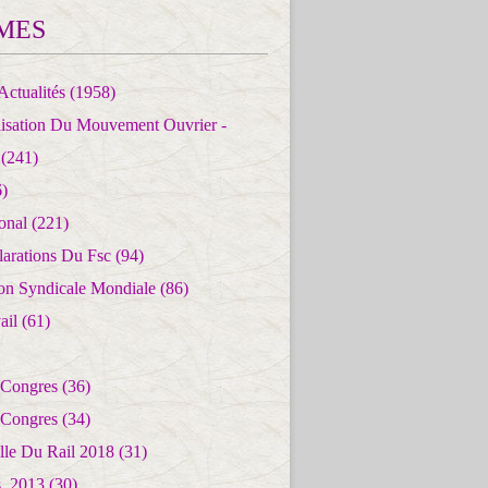
MES
Actualités
(1958)
lisation Du Mouvement Ouvrier -
(241)
)
ional
(221)
larations Du Fsc
(94)
ion Syndicale Mondiale
(86)
ail
(61)
 Congres
(36)
 Congres
(34)
lle Du Rail 2018
(31)
es_2013
(30)