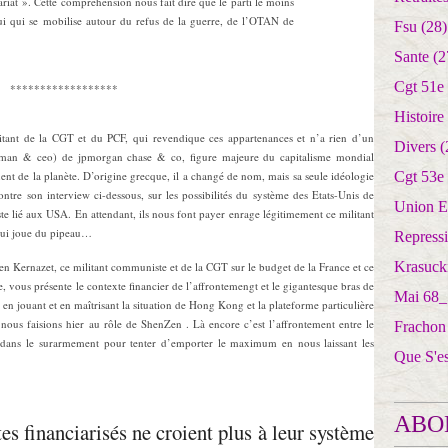
tariat ». Cette compréhension nous fait dire que le parti le moins
elui qui se mobilise autour du refus de la guerre, de l’OTAN de
Fsu
(28)
Sante
(2
Cgt 51e
******************
Histoire
litant de la CGT et du PCF, qui revendique ces appartenances et n’a rien d’un
Divers
(
airman & ceo) de jpmorgan chase & co, figure majeure du capitalisme mondial
ent de la planète. D’origine grecque, il a changé de nom, mais sa seule idéologie
Cgt 53e
ontre son interview ci-dessous, sur les possibilités du système des Etats-Unis de
Union E
iste lié aux USA. En attendant, ils nous font payer enrage légitimement ce militant
 lui joue du pipeau…
Repress
Krasuck
en Kernazet, ce militant communiste et de la CGT sur le budget de la France et ce
iete, vous présente le contexte financier de l’affrontemengt et le gigantesque bras de
Mai 68_
cé en jouant et en maîtrisant la situation de Hong Kong et la plateforme particulière
 nous faisions hier au rôle de ShenZen . Là encore c’est l’affrontement entre le
Frachon
ls dans le surarmement pour tenter d’emporter le maximum en nous laissant les
Que S'e
ABO
tes financiarisés ne croient plus à leur système