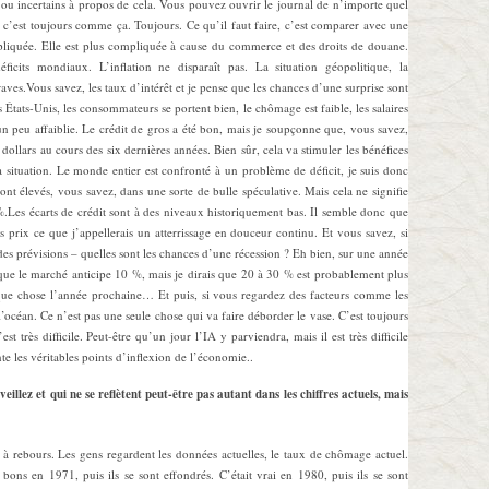
ou incertains à propos de cela. Vous pouvez ouvrir le journal de n’importe quel
 c’est toujours comme ça. Toujours. Ce qu’il faut faire, c’est comparer avec une
liquée. Elle est plus compliquée à cause du commerce et des droits de douane.
icits mondiaux. L’inflation ne disparaît pas. La situation géopolitique, la
aves.Vous savez, les taux d’intérêt et je pense que les chances d’une surprise sont
s États-Unis, les consommateurs se portent bien, le chômage est faible, les salaires
 peu affaiblie. Le crédit de gros a été bon, mais je soupçonne que, vous savez,
llars au cours des six dernières années. Bien sûr, cela va stimuler les bénéfices
r la situation. Le monde entier est confronté à un problème de déficit, je suis donc
sont élevés, vous savez, dans une sorte de bulle spéculative. Mais cela ne signifie
.Les écarts de crédit sont à des niveaux historiquement bas. Il semble donc que
s prix ce que j’appellerais un atterrissage en douceur continu. Et vous savez, si
 des prévisions – quelles sont les chances d’une récession ? Eh bien, sur une année
ue le marché anticipe 10 %, mais je dirais que 20 à 30 % est probablement plus
elque chose l’année prochaine… Et puis, si vous regardez des facteurs comme les
’océan. Ce n’est pas une seule chose qui va faire déborder le vase. C’est toujours
t très difficile. Peut-être qu’un jour l’IA y parviendra, mais il est très difficile
e les véritables points d’inflexion de l’économie..
eillez et qui ne se reflètent peut-être pas autant dans les chiffres actuels, mais
s à rebours. Les gens regardent les données actuelles, le taux de chômage actuel.
bons en 1971, puis ils se sont effondrés. C’était vrai en 1980, puis ils se sont