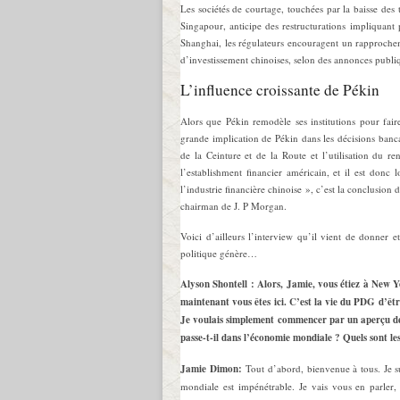
Les sociétés de courtage, touchées par la baisse des
Singapour, anticipe des restructurations impliquant p
Shanghai, les régulateurs encouragent un rapproche
d’investissement chinoises, selon des annonces publi
L’influence croissante de Pékin
Alors que Pékin remodèle ses institutions pour fair
grande implication de Pékin dans les décisions bancai
de la Ceinture et de la Route et l’utilisation du r
l’establishment financier américain, et il est donc 
l’industrie financière chinoise », c’est la conclusion 
chairman de J. P Morgan.
Voici d’ailleurs l’interview qu’il vient de donner e
politique génère…
Alyson Shontell : Alors, Jamie, vous étiez à New 
maintenant vous êtes ici. C’est la vie du PDG d’êt
Je voulais simplement commencer par un aperçu de 
passe-t-il dans l’économie mondiale ? Quels sont l
Jamie Dimon:
Tout d’abord, bienvenue à tous. Je su
mondiale est impénétrable. Je vais vous en parler,