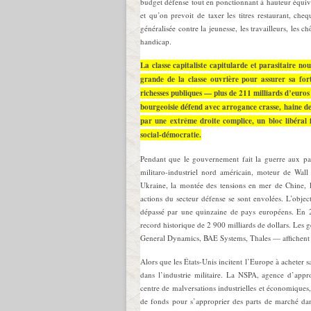
budget défense tout en ponctionnant à hauteur équiva
et qu’on prevoit de taxer les titres restaurant, ch
généralisée contre la jeunesse, les travailleurs, les c
handicap.
La classe capitaliste capitularde et parasitaire no
grande de la classe ouvrière pour assurer sa fort
richesses publiques — plus de 211 milliards d’euros
bourgeoisie défend avec arrogance crasse, haine de 
par une extrême droite complice, un bloc libéral fa
social-démocratie.
Pendant que le gouvernement fait la guerre aux pau
militaro-industriel nord américain, moteur de Wall 
Ukraine, la montée des tensions en mer de Chine, le
actions du secteur défense se sont envolées. L’obje
dépassé par une quinzaine de pays européens. En 2
record historique de 2 900 milliards de dollars. 
General Dynamics, BAE Systems, Thales — affichent d
Alors que les États-Unis incitent l’Europe à acheter 
dans l’industrie militaire. La NSPA, agence d’app
centre de malversations industrielles et économiques
de fonds pour s’approprier des parts de marché dans