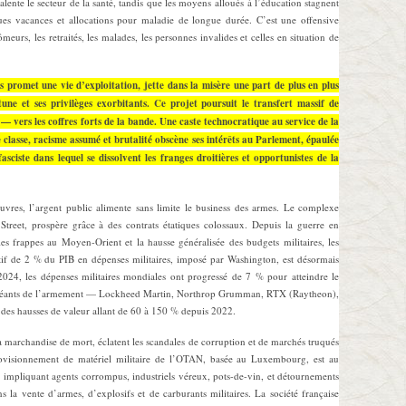
lente le secteur de la santé, tandis que les moyens
alloués à l’éducation stagnent
eques vacances et allocations pour maladie de longue durée. C’est une offensive
hômeurs, les retraités, les malades, les personnes invalides et celles en situation de
us promet une vie d’exploitation, jette dans la misère une part de plus en plus
une et ses privilèges exorbitants. Ce projet poursuit le transfert massif de
 — vers les coffres forts de la bande. Une caste technocratique au service de la
classe, racisme assumé et brutalité obscène ses intérêts au Parlement, épaulée
sciste dans lequel se dissolvent les franges droitières et opportunistes de la
vres, l’argent public alimente sans limite le business des armes. Le complexe
Street, prospère grâce à des contrats étatiques colossaux. Depuis la guerre en
s frappes au Moyen-Orient et la hausse généralisée des budgets militaires, les
ctif de 2 % du PIB en dépenses militaires, imposé par Washington, est désormais
024, les dépenses militaires mondiales ont progressé de 7 % pour atteindre le
Les géants de l’armement — Lockheed Martin, Northrop Grumman, RTX (Raytheon),
es hausses de valeur allant de 60 à 150 % depuis 2022.
sa marchandise de mort, éclatent les scandales de corruption et de marchés truqués
rovisionnement de matériel militaire de l’OTAN, basée au Luxembourg, est au
, impliquant agents corrompus, industriels véreux, pots-de-vin, et détournements
 la vente d’armes, d’explosifs et de carburants militaires. La société française