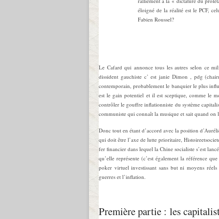
ralliement à la « dictature du prolé
éloigné de la réalité est le PCF, c
Fabien Roussel?
Le Cafard qui annonce tous les autres selon ce mi
dissident gauchiste c’ est janie Dimon , pdg (ch
contemporain, probablement le banquier le plus influ
est le gain potentiel et il est sceptique, comme le m
contrôler le gouffre inflationniste du système capital
communiste qui connaît la musique et sait quand on
Donc tout en étant d’accord avec la position d’Auréli
qui doit être l’axe de lutte prioritaire, Histoireetsoc
fer financier dans lequel la Chine socialiste s’est lan
qu’elle représente (c’est également la référence que
poker virtuel investissant sans but ni moyens rée
guerres et l’inflation.
Première partie : les capitalis