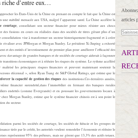
us riche d’entre eux…
Abonnez-
procher les Etats-Unis de la Chine en prenant en compte le fait que la Chine est
articles 
ts une stabilité menacée aux USA, malgré l’apparente santé. La Chine accélère la
de courtage
, consolidant son secteur financier pour mieux résister aux chocs
des fusions en cours ou réalisées dans des sociétés de titres gérant plus d’un
e consolidation vise à transformer un secteur historiquement fragmenté et à créer
de rivaliser avec JPMorgan et Morgan Stanley. Le président Xi Jinping a exhorté
ent et des entités d’investissement de premier plan pour améliorer l’efficacité des
ARTI
 avec davantage de grandes banques et de sociétés de courtage aiderait à façonner
 de transitions économiques et à réduire les risques du système. Le rythme accéléré
REC
 maîtrisé les principaux risques financiers et peuvent maintenant soutenir la
rocessus décennal », selon Ryan Tsang de S&P Global Ratings, qui estime que le
nforcer la capacité de gestion des risques
des institutions.Ces dernières années,
ystème financier surendetté,dans l’immobilier en fermant des banques rurales
biliers endettés (comme Evergrande) et en poussant les gouvernements locaux à
er chez Morgan Stanley, estime que le système financier chinois est à son point le
ation du secteur.
idation parmi les sociétés de courtage, les sociétés de fiducie et les groupes de
ssance tirée par le crédit, les autorités veulent remodeler l’économie et réduire le
ses représentent 95% des prêteurs, mais ne gèrent que 13,3% des actifs totaux.