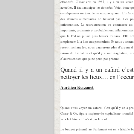
effondrés. C’était vrai en 1987, il y a eu un krac
actuelles. Il faut anticiper les données. Voici donc qu
conséquences un jour. Je ne sais pas quand. L’inflati
des denrées alimentaires ne baissent pas. Les pol
inflationniste. La restructuration du commerce est 
importants, croissants et probablement inflationniste
que la Fed ne puisse plus baisser les taux. Elle de
simplement à la liste des possibilités. Et nous y somme
restent inchangées, nous gagnerons plus d’argent si
raison de l’inflation et qu’il y a une stagflation,
d’autres choses que je ne peux pas prédire.
Quand il y a un cafard c’est
nettoyer les lieux… en l’occur
Aurélien Kerzanet
Quand vous voyez un cafard, c’est qu’il y en a
Chase & Co, figure majeure du capitalisme mondial c
vers la Chine et il n’est pas le seul.
Le budget présenté au Parlement est un véritable b