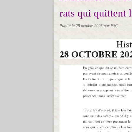
rats qui quittent 
Publié le
28 octobre 2025
par FSC
Hist
28 OCTOBRE 20
En gros ce que dit ce militant comm
pas avant de nous avoir tous coulés
les victimes. Et il ajoute que si 
« influent » du monde, nous ruin
richesses en acceptant la transition 
prétendent nous laisser assumer.
Tout à fait d’accord, il faut leur fai
sont aussi des cafards, quand il y e
militant tout en vous présentant le 
ceux qui ne croient plus en leur br