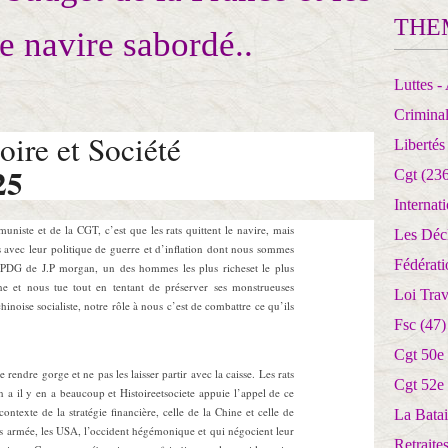
THE
le navire sabordé..
Luttes - 
Crimina
oire et Société
Libertés
25
Cgt
(236
Internat
uniste et de la CGT, c’est que les rats quittent le navire, mais
Les Déc
 avec leur politique de guerre et d’inflation dont nous sommes
Fédérat
le PDG de J.P morgan, un des hommes les plus richeset le plus
e et nous tue tout en tentant de préserver ses monstrueuses
Loi Trav
chinoise socialiste, notre rôle à nous c’est de combattre ce qu’ils
Fsc
(47)
Cgt 50e
re rendre gorge et ne pas les laisser partir avec la caisse. Les rats
Cgt 52e
n a il y en a beaucoup et Histoireetsociete appuie l’appel de ce
contexte de la stratégie financière, celle de la Chine et celle de
La Batai
as armée, les USA, l’occident hégémonique et qui négocient leur
Retrait