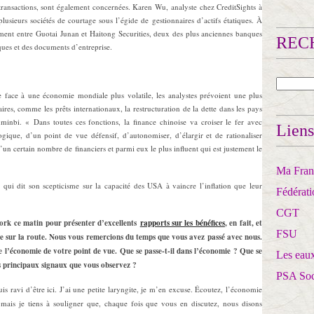
 transactions, sont également concernées. Karen Wu, analyste chez CreditSights à
lusieurs sociétés de courtage sous l’égide de gestionnaires d’actifs étatiques. À
ment entre Guotai Junan et Haitong Securities, deux des plus anciennes banques
RECH
ques et des documents d’entreprise.
e face à une économie mondiale plus volatile, les analystes prévoient une plus
res, comme les prêts internationaux, la restructuration de la dette dans les pays
enminbi. « Dans toutes ces fonctions, la finance chinoise va croiser le fer avec
Liens
logique, d’un point de vue défensif, d’autonomiser, d’élargir et de rationaliser
d’un certain nombre de financiers et parmi eux le plus influent qui est justement le
Ma Franc
t qui dit son scepticisme sur la capacité des USA à vaincre l’inflation que leur
Fédérat
CGT
York ce matin pour présenter d’excellents
rapports sur les bénéfices
, en fait, et
FSU
re sur la route. Nous vous remercions du temps que vous avez passé avec nous.
l’économie de votre point de vue. Que se passe-t-il dans l’économie ? Que se
Les eaux
es principaux signaux que vous observez ?
PSA So
is ravi d’être ici. J’ai une petite laryngite, je m’en excuse. Écoutez, l’économie
 mais je tiens à souligner que, chaque fois que vous en discutez, nous disons