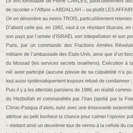
Le film formidable de Pierre CARLES, particulièrement doc
de raconter « l’Affaire » ABDALLAH – ou plutôt LES AFF
On en dénombre au moins TROIS, particulièrement retorses 
D’abord celle qui, en 1982, vaut à ce résistant libanais, en 
son pays par l’armée d’ISRAËL son interpellation et son pre
Paris, par un commando des Fractions Armées Révolutio
militaire de l’ambassade des États-Unis, ainsi que d’un fon
du Mossad (les services secrets israéliens). Exécution à l
nié avoir participé (aucune preuve de sa culpabilité n’a pu 
tout aussi systématiquement toujours refusé de condamner ;
Puis il y a les attentats parisiens de 1986, en réalité commis
du Hezbollah et commandités par l’Iran (spolié par la Fr
Chirac-Pasqua d’alors, suivi avec une émouvante unanimité
attribue au petit bonheur la chance pour calmer l’opinion pu
– mettant ainsi un deuxième tour de verrou à la cellule du c