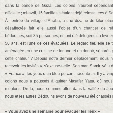
dans la bande de Gaza. Les colons n’auront cependant
officielle ; mi-avril, 16 familles s’étaient déjà réinstallées 
À l’entrée du village d’Arraba, à une dizaine de kilomètre
désaffectée fait elle aussi l’objet d’un chantier de réha
bédouines, soit 35 personnes, en ont été délogées en févrie
50 ans, est l’une de ces évacuées. Le regard fier, elle se 
aménagée en une cuisine de fortune et un dortoir, séparés 
cette chaleur ? Depuis notre dernier déplacement, nous 
recevoir les invités », s’excuse-t-elle. Son mari Samir, vêtu
« France », les yeux d’un bleu perçant, raconte : « Il y a vin
colons nous a poussés à quitter Masafer Yatta, où nous 
moutons. De là, nous sommes allés dans la vallée du Jourd
nous et les autres Bédouins avons de nouveau été chassés pa
« Vous avez une semaine pour évacuer les lieux »