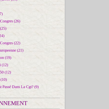
7)
 Congres
(26)
(25)
24)
 Congres
(22)
uropeenne
(21)
ion
(19)
i
(12)
50
(12)
(10)
st Passé Dans La Cgt?
(9)
NNEMENT