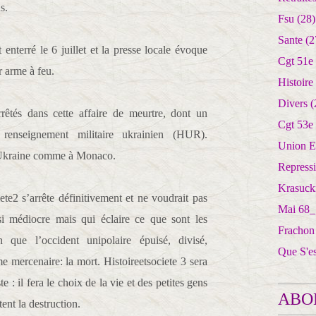
s.
Fsu
(28)
Sante
(2
enterré le 6 juillet et la presse locale évoque
Cgt 51e
r arme à feu.
Histoire
Divers
(
rêtés dans cette affaire de meurtre, dont un
Cgt 53e
 renseignement militaire ukrainien (HUR).
Union E
 Ukraine comme à Monaco.
Repress
Krasuck
ete2 s’arrête définitivement et ne voudrait pas
Mai 68_
 si médiocre mais qui éclaire ce que sont les
Frachon
n que l’occident unipolaire épuisé, divisé,
Que S'e
e mercenaire: la mort. Histoireetsociete 3 sera
: il fera le choix de la vie et des petites gens
ABO
ent la destruction.