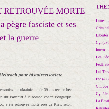
THE
AT RETROUVÉE MORTE
Luttes - 
pègre fasciste et ses
Crimina
et la guerre
Libertés
Cgt
(236
Internat
Les Déc
Fédérat
Loi Trav
Bleitrach pour histoireetsociete
Fsc
(47)
Cgt 50e
essortissante ukrainienne de 39 ans recherchée
Cgt 52e
te sur l’attentat à la bombe contre l’oligarque
La Batai
, a été retrouvée morte près de Kiev, selon
Retrait