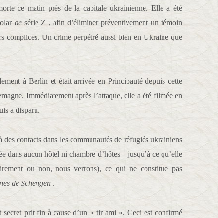
orte ce matin près de la capitale ukrainienne. Elle a été
polar
de
série Z , afin d’éliminer préventivement un témoin
urs complices. Un crime perpétré aussi bien en Ukraine que
lement à Berlin et était arrivée en Principauté depuis cette
lemagne. Immédiatement après l’attaque, elle a été filmée en
puis a disparu.
el à des contacts dans les communautés de réfugiés ukrainiens
trée dans aucun hôtel ni chambre d’hôtes – jusqu’à ce qu’elle
airement ou non, nous verrons), ce qui ne constitue pas
ignes de Schengen
.
ecret prit fin à cause d’un « tir ami ». Ceci est confirmé