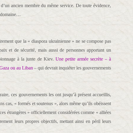
et d’un ancien membre du même service. De toute évidence,
ce domaine…
clairement que la « diaspora ukrainienne » ne se compose pas
aix et de sécurité, mais aussi de personnes apportant un
spionnage à la junte de Kiev.
Une petite armée secrète – à
 à Gaza ou au Liban
– qui devrait inquiéter les gouvernements
ire, ces gouvernements les ont jusqu’à présent accueillis,
ins cas, « formés et soutenus », alors même qu’ils obéissent
es étrangères » officiellement considérées comme « alliées
rement leurs propres objectifs, mettant ainsi en péril leurs