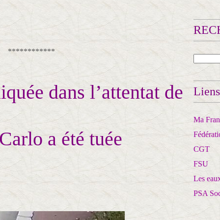
RECH
************
quée dans l’attentat de
Liens
Ma Franc
arlo a été tuée
Fédérat
CGT
FSU
Les eaux
PSA So