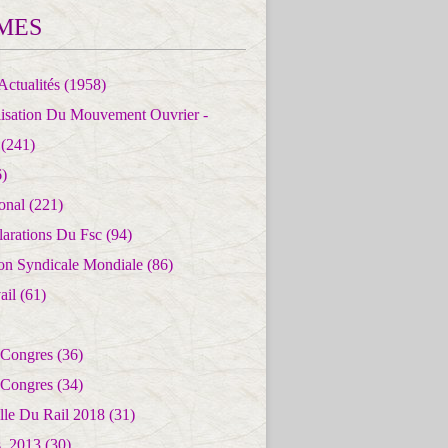
MES
Actualités
(1958)
lisation Du Mouvement Ouvrier -
(241)
)
ional
(221)
larations Du Fsc
(94)
ion Syndicale Mondiale
(86)
ail
(61)
 Congres
(36)
 Congres
(34)
lle Du Rail 2018
(31)
es_2013
(30)