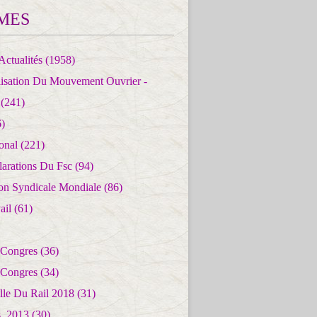
MES
Actualités
(1958)
lisation Du Mouvement Ouvrier -
(241)
)
ional
(221)
larations Du Fsc
(94)
ion Syndicale Mondiale
(86)
ail
(61)
 Congres
(36)
 Congres
(34)
lle Du Rail 2018
(31)
es_2013
(30)