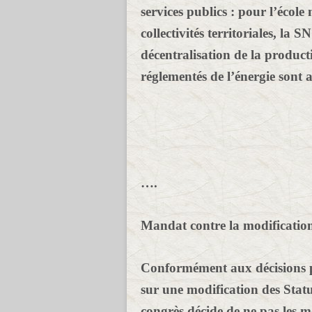
services publics : pour l’école 
collectivités territoriales, l
décentralisation de la producti
réglementés de l’énergie sont at
….
Mandat contre la modification
Conformément aux décisions p
sur une modification des Statu
congrès décide de ne pas les mo