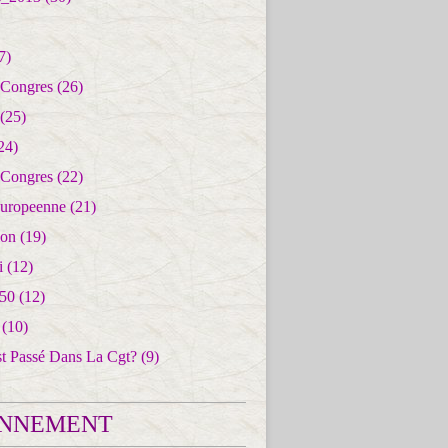
7)
 Congres
(26)
(25)
24)
 Congres
(22)
uropeenne
(21)
ion
(19)
i
(12)
50
(12)
(10)
st Passé Dans La Cgt?
(9)
NNEMENT