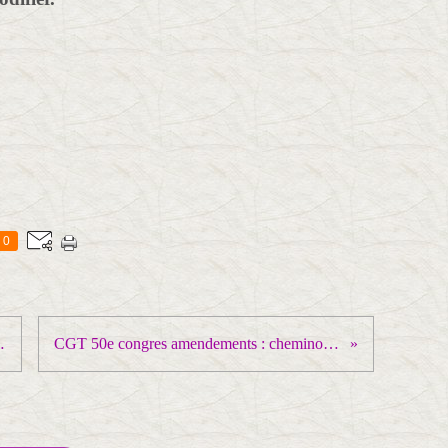
0
nts du CNES
CGT 50e congres amendements : cheminots de Trappes