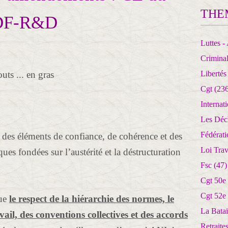
THE
EDF-R&D
Luttes - 
Crimina
ts ... en gras
Libertés
Cgt
(236
Internat
Les Déc
Fédérat
 des éléments de confiance, de cohérence et des
Loi Trav
iques fondées sur l’austérité et la déstructuration
Fsc
(47)
Cgt 50e
Cgt 52e
que
le respect de la hiérarchie des normes, le
La Batai
l, des conventions collectives et des accords
Retrait