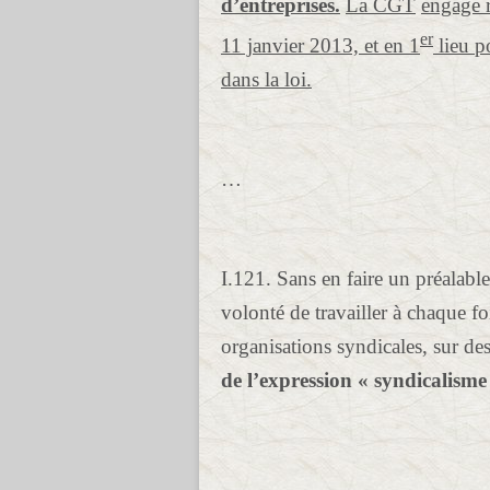
d’entreprises.
La CGT
engage r
er
11 janvier 2013, et en 1
lieu p
dans la loi.
…
I.121. Sans en faire un préalable
volonté de travailler à chaque foi
organisations syndicales, sur des
de l’expression « syndicalisme