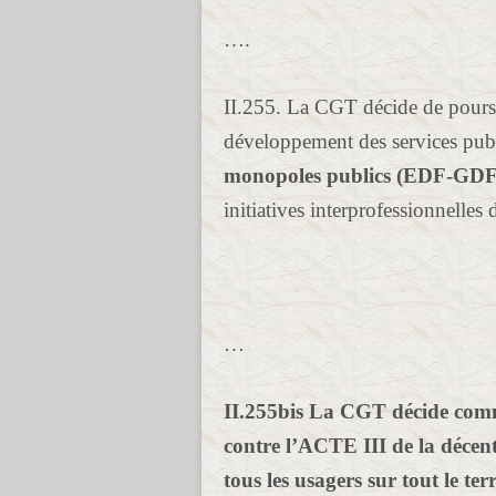
….
II.255. La CGT décide de pours
développement des services publ
monopoles publics (EDF-GDF,
initiatives interprofessionnelles d
…
II.255bis La CGT décide comme
contre l’ACTE III de la décent
tous les usagers sur tout le ter