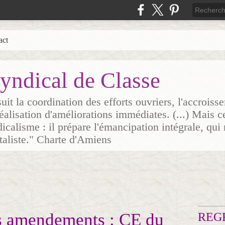
act
yndical de Classe
it la coordination des efforts ouvriers, l'accrois
 réalisation d'améliorations immédiates. (...) Mais c
icalisme : il prépare l'émancipation intégrale, qui 
italiste." Charte d'Amiens
 amendements : CE du
REG