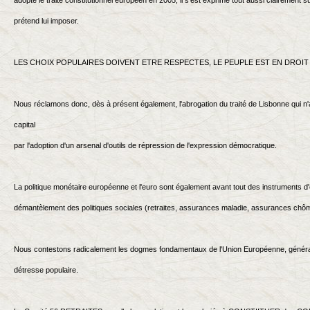
adopté le traité constitutionnel européen en 2005, il s'est exprimé tout aussi clairement s
prétend lui imposer.
LES CHOIX POPULAIRES DOIVENT ETRE RESPECTES, LE PEUPLE EST EN DROIT 
Nous réclamons donc, dès à présent également, l'abrogation du traité de Lisbonne qui n'a
capital
par l'adoption d'un arsenal d'outils de répression de l'expression démocratique.
La politique monétaire européenne et l'euro sont également avant tout des instruments d
démantèlement des politiques sociales (retraites, assurances maladie, assurances chô
Nous contestons radicalement les dogmes fondamentaux de l'Union Européenne, généra
détresse populaire.