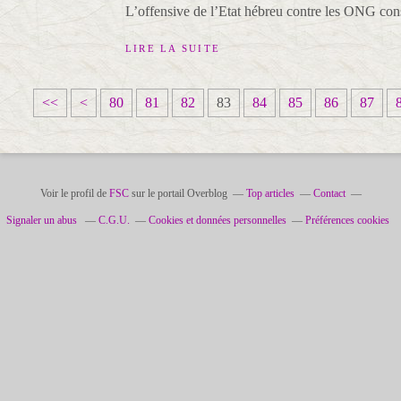
L’offensive de l’Etat hébreu contre les ONG const
LIRE LA SUITE
1
2
3
4
5
6
7
<<
<
80
81
82
83
84
85
86
87
0
0
0
0
0
0
0
Voir le profil de
FSC
sur le portail Overblog
Top articles
Contact
Signaler un abus
C.G.U.
Cookies et données personnelles
Préférences cookies