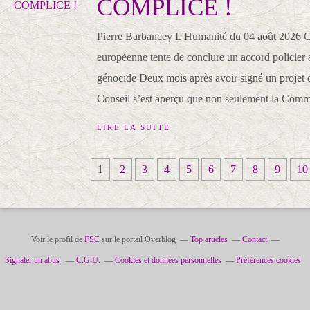
COMPLICE !
Pierre Barbancey L'Humanité du 04 août 2026
européenne tente de conclure un accord policier a
génocide Deux mois après avoir signé un projet d
Conseil s’est aperçu que non seulement la Commi
LIRE LA SUITE
1
2
3
4
5
6
7
8
9
10
Voir le profil de
FSC
sur le portail Overblog
Top articles
Contact
Signaler un abus
C.G.U.
Cookies et données personnelles
Préférences cookies