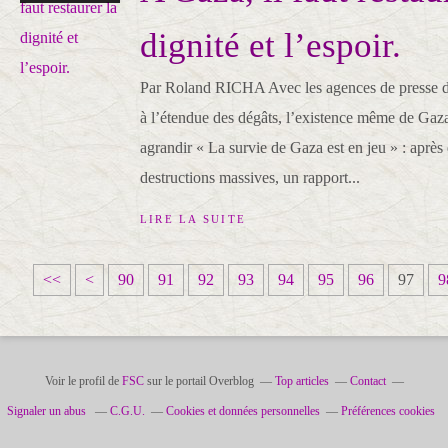
dignité et l’espoir.
Par Roland RICHA Avec les agences de presse 
à l’étendue des dégâts, l’existence même de Gaza
agrandir « La survie de Gaza est en jeu » : après
destructions massives, un rapport...
LIRE LA SUITE
1
2
3
4
5
6
7
8
<<
<
90
91
92
93
94
95
96
97
9
0
0
0
0
0
0
0
0
Voir le profil de
FSC
sur le portail Overblog
Top articles
Contact
Signaler un abus
C.G.U.
Cookies et données personnelles
Préférences cookies