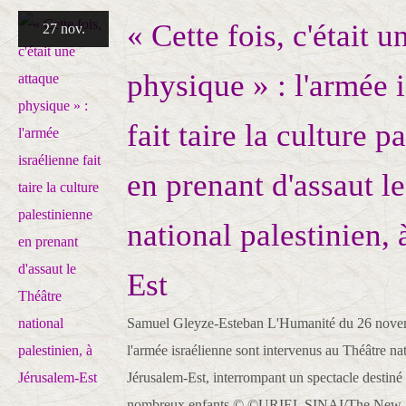
« Cette fois, c'était u
27 nov.
physique » : l'armée 
fait taire la culture p
en prenant d'assaut l
national palestinien,
Est
Samuel Gleyze-Esteban L'Humanité du 26 novem
l'armée israélienne sont intervenus au Théâtre nat
Jérusalem-Est, interrompant un spectacle destiné
nombreux enfants.© ©URIEL SINAI/The New..