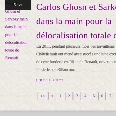
Carlos Ghosn et Sar
5 avr.
dans la main pour la
délocalisation totale
En 2011, pendant plusieurs mois, les travailleurs
Châtellerault ont mené avec succès une lutte exe
de cette fonderie ex-filiale de Renault, ouverte 
fonderies de Billancourt....
LIRE LA SUITE
<<
<
1
2
3
4
5
6
7