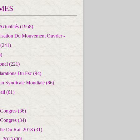
MES
Actualités
(1958)
lisation Du Mouvement Ouvrier -
(241)
)
ional
(221)
larations Du Fsc
(94)
ion Syndicale Mondiale
(86)
ail
(61)
 Congres
(36)
 Congres
(34)
lle Du Rail 2018
(31)
es_2013
(30)