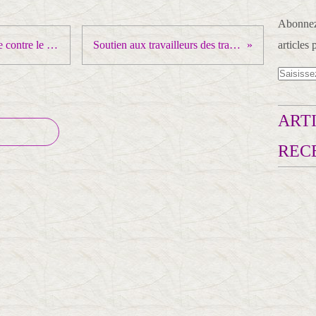
Abonnez-
Grèce: Le PAME intensifie la lutte contre le chômage
Soutien aux travailleurs des transports
articles 
ARTI
REC