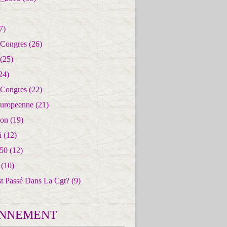
7)
 Congres
(26)
(25)
24)
 Congres
(22)
uropeenne
(21)
ion
(19)
i
(12)
50
(12)
(10)
st Passé Dans La Cgt?
(9)
NNEMENT