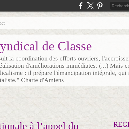
act
yndical de Classe
it la coordination des efforts ouvriers, l'accrois
 réalisation d'améliorations immédiates. (...) Mais c
icalisme : il prépare l'émancipation intégrale, qui 
italiste." Charte d'Amiens
ionale à l’appel du
REG