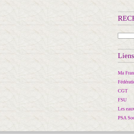
RECH
Liens
Ma Franc
Fédérat
CGT
FSU
Les eaux
PSA So