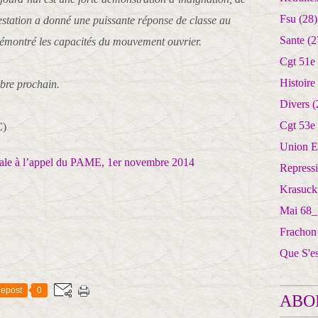
Fsu
(28)
festation a donné une puissante réponse de classe au
Sante
(2
démontré les capacités du mouvement ouvrier.
Cgt 51e
Histoire
bre prochain.
Divers
(
Cgt 53e
C)
Union E
Repress
Krasuck
Mai 68_
Frachon
Que S'e
epost
0
ABO