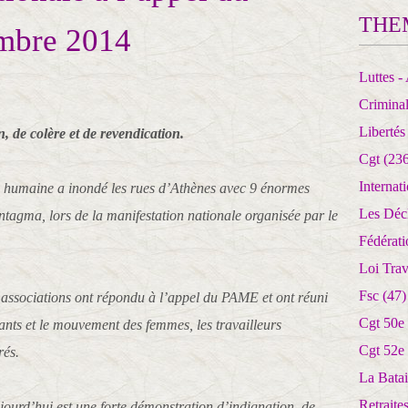
THE
mbre 2014
Luttes - 
Crimina
Libertés
, de colère et de revendication.
Cgt
(236
Internat
 humaine a inondé les rues d’Athènes avec 9 énormes
Les Déc
ntagma, lors de la manifestation nationale organisée par le
Fédérat
Loi Trav
Fsc
(47)
 associations ont répondu à l’appel du PAME et ont réuni
Cgt 50e
diants et le mouvement des femmes, les travailleurs
Cgt 52e
rés.
La Batai
Retrait
ourd’hui est une forte démonstration d’indignation, de