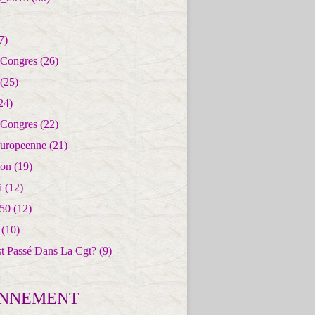
7)
 Congres
(26)
(25)
24)
 Congres
(22)
uropeenne
(21)
ion
(19)
i
(12)
50
(12)
(10)
st Passé Dans La Cgt?
(9)
NNEMENT