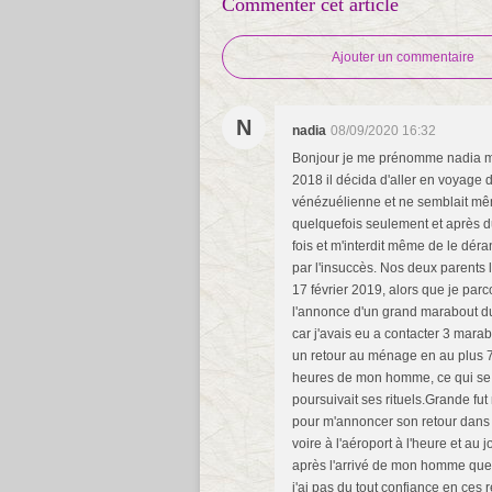
Commenter cet article
Ajouter un commentaire
N
nadia
08/09/2020 16:32
Bonjour je me prénomme nadia mè
2018 il décida d'aller en voyage d
vénézuélienne et ne semblait même
quelquefois seulement et après du
fois et m'interdit même de le déra
par l'insuccès. Nos deux parents
17 février 2019, alors que je parc
l'annonce d'un grand marabout du
car j'avais eu a contacter 3 mara
un retour au ménage en au plus 7
heures de mon homme, ce qui se réa
poursuivait ses rituels.Grande f
pour m'annoncer son retour dans 0
voire à l'aéroport à l'heure et au j
après l'arrivé de mon homme que j
j'ai pas du tout confiance en ces 