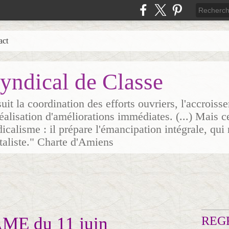
act
yndical de Classe
it la coordination des efforts ouvriers, l'accrois
 réalisation d'améliorations immédiates. (...) Mais c
icalisme : il prépare l'émancipation intégrale, qui 
italiste." Charte d'Amiens
AME du 11 juin
REG