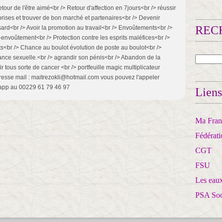
our de l'être aimé<br /> Retour d'affection en 7jours<br /> réussir
eprises et trouver de bon marché et partenaires<br /> Devenir
RECH
ard<br /> Avoir la promotion au travail<br /> Envoûtements<br />
s-envoûtement<br /> Protection contre les esprits maléfices<br />
ts<br /> Chance au boulot évolution de poste au boulot<br />
ce sexuelle.<br /> agrandir son pénis<br /> Abandon de la
rir tous sorte de cancer <br /> portfeuille magic multiplicateur
adresse mail : maitrezokli@hotmail.com vous pouvez l'appeler
tsapp au 00229 61 79 46 97
Liens
Ma Franc
Fédérat
CGT
FSU
Les eaux
PSA So