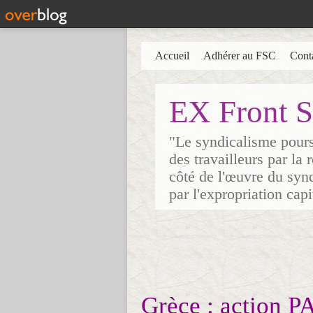
Accueil
Adhérer au FSC
Cont
EX Front S
"Le syndicalisme poursu
des travailleurs par la
côté de l'œuvre du synd
par l'expropriation cap
Grèce : action P