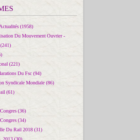
MES
Actualités
(1958)
lisation Du Mouvement Ouvrier -
(241)
)
ional
(221)
larations Du Fsc
(94)
ion Syndicale Mondiale
(86)
ail
(61)
 Congres
(36)
 Congres
(34)
lle Du Rail 2018
(31)
es_2013
(30)