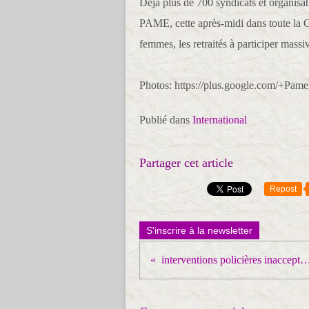
Déjà plus de 700 syndicats et organisat
PAME, cette après-midi dans toute la Gr
femmes, les retraités à participer mass
Photos: https://plus.google.com/+Pame
Publié dans
International
Partager cet article
Repost
S'inscrire à la newsletter
interventions policières inacce