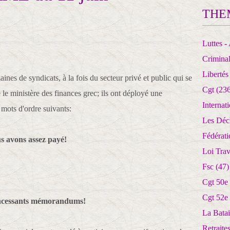
THE
Luttes - 
Crimina
Libertés
nes de syndicats, à la fois du secteur privé et public qui se
Cgt
(236
e ministère des finances grec; ils ont déployé une
Internat
 mots d'ordre suivants:
Les Déc
Fédérat
s avons assez payé!
Loi Trav
Fsc
(47)
Cgt 50e
Cgt 52e
 incessants mémorandums!
La Batai
Retrait