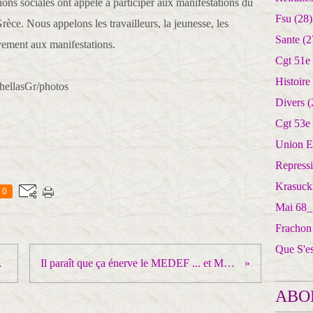
ions sociales ont appelé à participer aux manifestations du
Fsu
(28)
èce. Nous appelons les travailleurs, la jeunesse, les
Sante
(2
ivement aux manifestations.
Cgt 51e
Histoire
hellasGr/photos
Divers
(
Cgt 53e
Union E
Repress
Krasuck
0
Mai 68_
Frachon
Que S'e
ptables!
Il paraît que ça énerve le MEDEF ... et Macron!
ABO