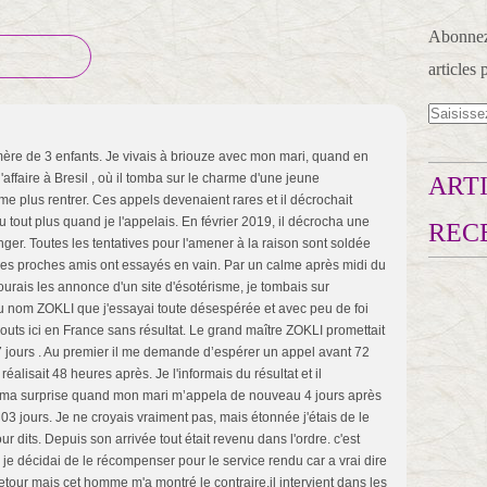
Abonnez-
articles 
re de 3 enfants. Je vivais à briouze avec mon mari, quand en
'affaire à Bresil , où il tomba sur le charme d'une jeune
ARTI
 plus rentrer. Ces appels devenaient rares et il décrochait
 tout plus quand je l'appelais. En février 2019, il décrocha une
REC
nger. Toutes les tentatives pour l'amener à la raison sont soldée
 les proches amis ont essayés en vain. Par un calme après midi du
ourais les annonce d'un site d'ésotérisme, je tombais sur
 nom ZOKLI que j'essayai toute désespérée et avec peu de foi
bouts ici en France sans résultat. Le grand maître ZOKLI promettait
 jours . Au premier il me demande d’espérer un appel avant 72
lisait 48 heures après. Je l'informais du résultat et il
ut ma surprise quand mon mari m’appela de nouveau 4 jours après
3 jours. Je ne croyais vraiment pas, mais étonnée j'étais de le
our dits. Depuis son arrivée tout était revenu dans l'ordre. c'est
e décidai de le récompenser pour le service rendu car a vrai dire
retour mais cet homme m'a montré le contraire.il intervient dans les