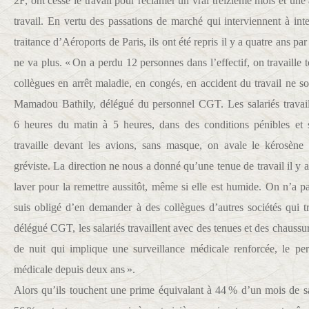
2F, ont cessé le travail pour réclamer un vrai treizième mois et une
travail. En vertu des passations de marché qui interviennent à inte
traitance d’Aéroports de Paris, ils ont été repris il y a quatre ans pa
ne va plus. « On a perdu 12 personnes dans l’effectif, on travaille t
collègues en arrêt maladie, en congés, en accident du travail ne s
Mamadou Bathily, délégué du personnel CGT. Les salariés travail
6 heures du matin à 5 heures, dans des conditions pénibles et 
travaille devant les avions, sans masque, on avale le kérosène 
gréviste. La direction ne nous a donné qu’une tenue de travail il y a
laver pour la remettre aussitôt, même si elle est humide. On n’a p
suis obligé d’en demander à des collègues d’autres sociétés qui tr
délégué CGT, les salariés travaillent avec des tenues et des chaussur
de nuit qui implique une surveillance médicale renforcée, le per
médicale depuis deux ans ».
Alors qu’ils touchent une prime équivalant à 44 % d’un mois de sal