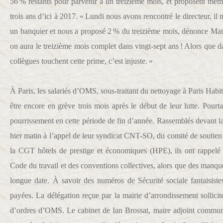
56 % restants pour parvenir à un treizième mois, et proposent mêm
trois ans d’ici à 2017. « Lundi nous avons rencontré le directeur, il 
un banquier et nous a proposé 2 % du treizième mois, dénonce Ma
on aura le treizième mois complet dans vingt-sept ans ! Alors que 
collègues touchent cette prime, c’est injuste. »
À Paris, les salariés d’OMS, sous-traitant du nettoyage à Paris Habit
être encore en grève trois mois après le début de leur lutte. Pourta
pourrissement en cette période de fin d’année. Rassemblés devant l
hier matin à l’appel de leur syndicat CNT-SO, du comité de soutien
la CGT hôtels de prestige et économiques (HPE), ils ont rappelé 
Code du travail et des conventions collectives, alors que des manqu
longue date. À savoir des numéros de Sécurité sociale fantaisiste
payées. La délégation reçue par la mairie d’arrondissement sollici
d’ordres d’OMS. Le cabinet de Ian Brossat, maire adjoint communi