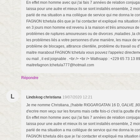
En effet mon homme avec qui j'ai fais 7 années de relation conjug
laissa pour une autre et mieux ils se sont installés ensemble, 2 mois
parlé de ma situation a ma collègue de service qui me donna le co
FAGNON tchetula dès que je l'ai contacter et expliqué ma situation 
en 3 jours mon homme est revenu à la maison et très amoureux de mo
problèmes de ruptures amoureuses ou de divorces ,maladies ,la cha
les problèmes liés a votre personnes d'une manière, les maux de v
problème de blocages, attirance clientèle, problème du travail ou d'
maitre marabout FAGNON tchetula vous pouvez l'appelez directeme
ou mail , il est joignable . <br /> <br /> Wathsapp : +229 65 73 13 8
maitrefagnon.tchetula777@hotmail.com
Répondre
L
Lindskog christiana
19/07/2020 12:21
Je me nomme Christiana, j'habite RIGGARGATAN 16 D, GALVE ,8028
d'ecrire mon veçu sur les forums mais cette fois-ci c'est la goutte d
En effet mon homme avec qui j'ai fais 7 années de relation conjug
laissa pour une autre et mieux ils se sont installés ensemble, 2 mois
parlé de ma situation a ma collègue de service qui me donna le co
FAGNON tchetula dès que je l'ai contacter et expliqué ma situation 