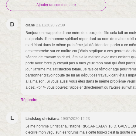
Ajouter un commentaire
D
diane
21/11/2020 22:39
Bonjour on m'appelle diane mère de deux jolie fille cela fait un moi
qui parlais d'un homme spirituel répondant au nom de maitre zokli qu
mari étant dans le même problème j'ai décider d'en parler a ce même
des recherche sur ce maître car j’étais septique a ces genres de c
séance de travaux spirituel j’étais a la maison avec mes enfants qu
porte avec force j'y croyait pas a mes yeux mon mari qui était parti
jour j'affirme ma satisfaction totale. Je fais ce témoignage pour rem
pardonner d'avoir douté de lui au début des travaux car j’étais im
a la maison. Si vous aussi vous êtes dans le même problème veuille
aidez. <br /> vous pouvez l'appeler directement ou l'Ecrire sur wh
Répondre
L
Lindskog christiana
19/07/2020 12:23
Je me nomme Christiana, j'habite RIGGARGATAN 16 D, GALVE ,8028
d'ecrire mon veçu sur les forums mais cette fois-ci c'est la goutte d