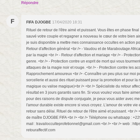
Répondre
F
FIFA DJOGBE
17/04/2020 18:31
Rituel de retour de l'être aimé et puissant. Vous êtes en phase final
sauvé votre couple et regagner a nouveau le cœur de votre bien aim
je suis disponible a mettre mes connaissance occultes en action pour
Retour d'affection général <br /> - Vaudou et de Maraboutage Africa
par la magie <br /> - Retour d'affection et mariage <br /> - Protecti
genre. <br /> - Protection contre un esprit de mort qui vous tourmente
attaques de la magie noir et rouge. <br /> - Protection contre les acc
Rapprochement amoureux <br /> -Connaître un peu plus sur moi pour
sorcellerie et aussi des rituel puissant pour la promotion et pour l
magique ou valise magique)<br /> <br /> Spécialiste du retour affect
résultat en 3 jours garantis sans fin. Si vous voulez vous faire aimer
pour des raisons de dispute conjugale, je peux vous aider avec mes r
l'amour durable existe encore si vous croyez. L'amour de votre vie e
retour sans délai. Rituel de retour de l'être aimé et puissant. <br />
de maître DJOGBE FIFA <br /> <br /> Téléphone ou whatsapp : +229 
mail : travailocculteprofetionnel@gmail.com <br /> <br /> web : htt
retouraffectif.com