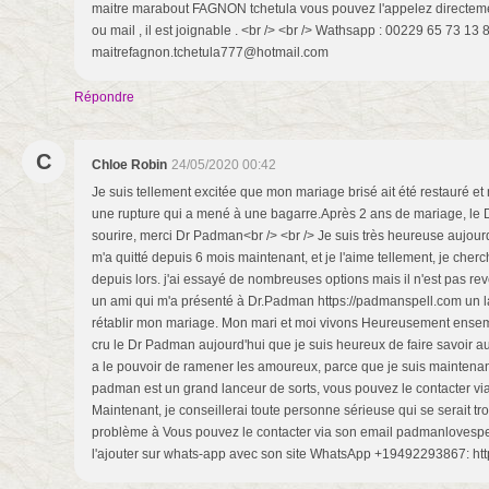
maitre marabout FAGNON tchetula vous pouvez l'appelez directeme
ou mail , il est joignable . <br /> <br /> Wathsapp : 00229 65 73 13 
maitrefagnon.tchetula777@hotmail.com
Répondre
C
Chloe Robin
24/05/2020 00:42
Je suis tellement excitée que mon mariage brisé ait été restauré et
une rupture qui a mené à une bagarre.Après 2 ans de mariage, le
sourire, merci Dr Padman<br /> <br /> Je suis très heureuse aujour
m'a quitté depuis 6 mois maintenant, et je l'aime tellement, je che
depuis lors. j'ai essayé de nombreuses options mais il n'est pas re
un ami qui m'a présenté à Dr.Padman https://padmanspell.com un la
rétablir mon mariage. Mon mari et moi vivons Heureusement ensembl
cru le Dr Padman aujourd'hui que je suis heureux de faire savoir 
a le pouvoir de ramener les amoureux, parce que je suis maintena
padman est un grand lanceur de sorts, vous pouvez le contacter
Maintenant, je conseillerai toute personne sérieuse qui se serait 
problème à Vous pouvez le contacter via son email padmanloves
l'ajouter sur whats-app avec son site WhatsApp +19492293867: ht