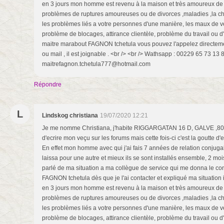
en 3 jours mon homme est revenu à la maison et très amoureux de mo
problèmes de ruptures amoureuses ou de divorces ,maladies ,la cha
les problèmes liés a votre personnes d'une manière, les maux de v
problème de blocages, attirance clientèle, problème du travail ou d'
maitre marabout FAGNON tchetula vous pouvez l'appelez directeme
ou mail , il est joignable . <br /> <br /> Wathsapp : 00229 65 73 13 
maitrefagnon.tchetula777@hotmail.com
Répondre
L
Lindskog christiana
19/07/2020 12:21
Je me nomme Christiana, j'habite RIGGARGATAN 16 D, GALVE ,8028
d'ecrire mon veçu sur les forums mais cette fois-ci c'est la goutte d
En effet mon homme avec qui j'ai fais 7 années de relation conjug
laissa pour une autre et mieux ils se sont installés ensemble, 2 mois
parlé de ma situation a ma collègue de service qui me donna le co
FAGNON tchetula dès que je l'ai contacter et expliqué ma situation 
en 3 jours mon homme est revenu à la maison et très amoureux de mo
problèmes de ruptures amoureuses ou de divorces ,maladies ,la cha
les problèmes liés a votre personnes d'une manière, les maux de v
problème de blocages, attirance clientèle, problème du travail ou d'