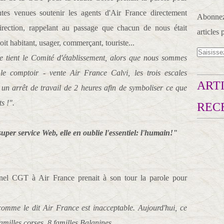
ntes venues soutenir les agents d'Air France directement
Abonnez-
irection, rappelant au passage que chacun de nous était
articles 
oit habitant, usager, commerçant, touriste...
 tient le Comité d'établissement, alors que nous sommes
le comptoir - vente Air France Calvi, les trois escales
ARTI
 un arrêt de travail de 2 heures afin de symboliser ce que
s !".
REC
uper service Web, elle en oublie l'essentiel: l'humain!"
nel CGT à Air France prenait à son tour la parole pour
omme le dit Air France est inacceptable. Aujourd'hui, ce
amilles corses, 8 familles Balanines.