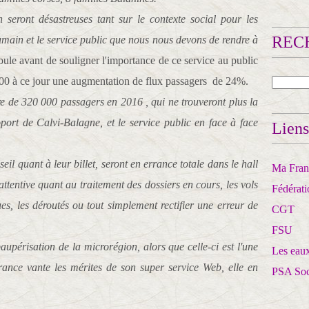
seront désastreuses tant sur le contexte social pour les
RECH
main et le service public que nous nous devons de rendre à
bule avant de souligner l'importance de ce service au public
000 à ce jour une augmentation de flux passagers de 24%.
e de 320 000 passagers en 2016 , qui ne trouveront plus la
port de Calvi-Balagne, et le service public en face à face
Liens
l quant à leur billet, seront en errance totale dans le hall
Ma Franc
e attentive quant au traitement des dossiers en cours, les vols
Fédérat
s, les déroutés ou tout simplement rectifier une erreur de
CGT
FSU
aupérisation de la microrégion, alors que celle-ci est l'une
Les eaux
rance vante les mérites de son super service Web, elle en
PSA So