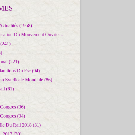
MES
Actualités
(1958)
lisation Du Mouvement Ouvrier -
(241)
)
ional
(221)
larations Du Fsc
(94)
ion Syndicale Mondiale
(86)
ail
(61)
 Congres
(36)
 Congres
(34)
lle Du Rail 2018
(31)
es_2013
(30)