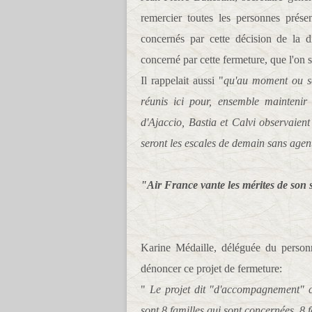
remercier toutes les personnes prése
concernés par cette décision de la d
concerné par cette fermeture, que l'on s
Il rappelait aussi "
qu'au moment ou se
réunis ici pour, ensemble maintenir 
d'Ajaccio, Bastia et Calvi observaient
seront les escales de demain sans agent
"Air France vante les mérites de son s
Karine Médaille, déléguée du person
dénoncer ce projet de fermeture:
"
Le projet dit "d'accompagnement" c
sont 8 familles qui sont concernées, 8 f