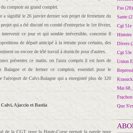
ce du comptoir au grand complet.
Fsu
(28)
 a signifié le 26 janvier dernier son projet de fermeture du
Sante
(2
projet qui a été discuté en comité d'entreprise le 1er février,
Cgt 51e
 intervenir ce jour et qui semble irréversible, concerne 8
Histoire
ropositions de départ anticipé à la retraite pour certains, des
Divers
(
ntinent ou encore de télé travail à domicile pour d'autres.
Cgt 53e
es présentes ce matin, on l'aura compris il est hors de
Union E
 Balagne et de fermer ce comptoir, essentiel pour le
Repress
 l'aéroport de Calvi-Balagne qui a enregistré plus de 320
Krasuck
Mai 68_
Frachon
Calvi, Ajaccio et Bastia
Que S'e
ABO
néral de la CGT pour la Haute-Corse prenait la parole pour