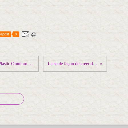
epost
0
Ardèche : grève reconduite chez Plastic Omnium après l'échec des négociations annuelles obligatoires
La seule façon de créer des richesses, c’est l’industrie !