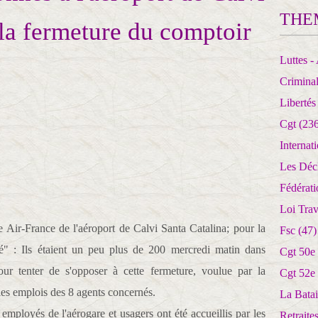
THE
 la fermeture du comptoir
Luttes - 
Crimina
Libertés
Cgt
(236
Internat
Les Déc
Fédérat
Loi Trav
 Air-France de l'aéroport de Calvi Santa Catalina; pour la
Fsc
(47)
té" : Ils étaient un peu plus de 200 mercredi matin dans
Cgt 50e
pour tenter de s'opposer à cette fermeture, voulue par la
Cgt 52e
les emplois des 8 agents concernés.
La Batai
employés de l'aérogare et usagers ont été accueillis par les
Retrait