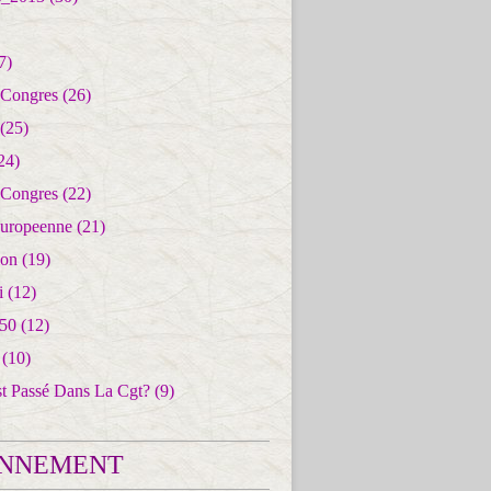
7)
 Congres
(26)
(25)
24)
 Congres
(22)
uropeenne
(21)
ion
(19)
i
(12)
50
(12)
(10)
st Passé Dans La Cgt?
(9)
NNEMENT