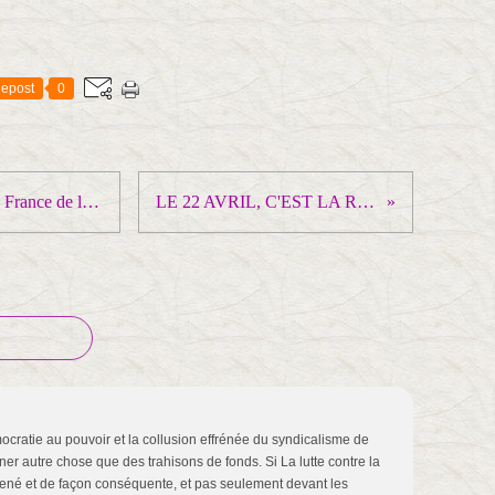
epost
0
Rencontre entre le représentant en France de la Fédération Syndicale Mondiale et le Front Syndical de Classe
LE 22 AVRIL, C'EST LA RUE QUI IMPOSE SON PROGRAMME !
mocratie au pouvoir et la collusion effrénée du syndicalisme de
er autre chose que des trahisons de fonds. Si La lutte contre la
t mené et de façon conséquente, et pas seulement devant les