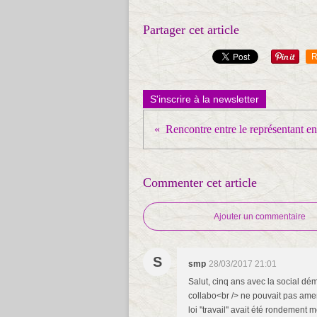
Partager cet article
R
S'inscrire à la newsletter
Commenter cet article
Ajouter un commentaire
S
smp
28/03/2017 21:01
Salut, cinq ans avec la social dé
collabo<br /> ne pouvait pas amen
loi ''travail'' avait été rondemen