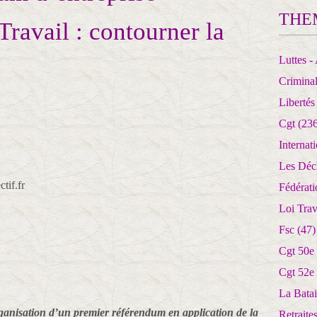
THE
 Travail : contourner la
Luttes - 
Crimina
Libertés
Cgt
(236
Internat
Les Déc
if.fr
Fédérat
Loi Trav
Fsc
(47)
Cgt 50e
Cgt 52e
La Batai
isation d’un premier référendum en application de la
Retrait