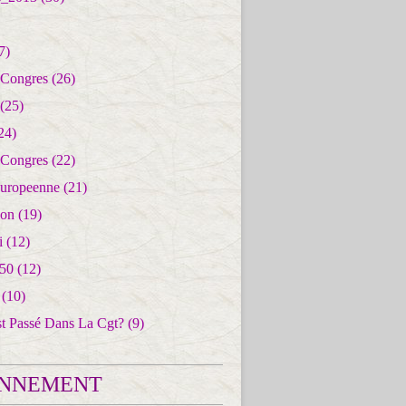
7)
 Congres
(26)
(25)
24)
 Congres
(22)
uropeenne
(21)
ion
(19)
i
(12)
50
(12)
(10)
st Passé Dans La Cgt?
(9)
NNEMENT