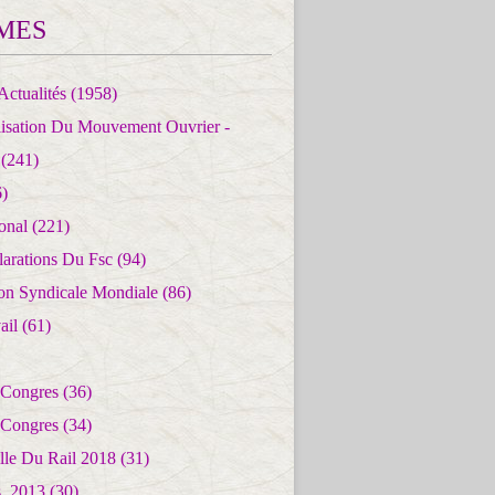
MES
Actualités
(1958)
lisation Du Mouvement Ouvrier -
(241)
)
ional
(221)
larations Du Fsc
(94)
ion Syndicale Mondiale
(86)
ail
(61)
 Congres
(36)
 Congres
(34)
lle Du Rail 2018
(31)
es_2013
(30)