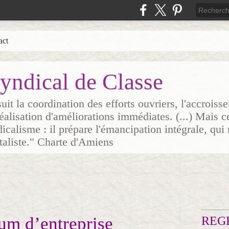
act
yndical de Classe
it la coordination des efforts ouvriers, l'accrois
 réalisation d'améliorations immédiates. (...) Mais c
icalisme : il prépare l'émancipation intégrale, qui 
italiste." Charte d'Amiens
um d’entreprise
REG