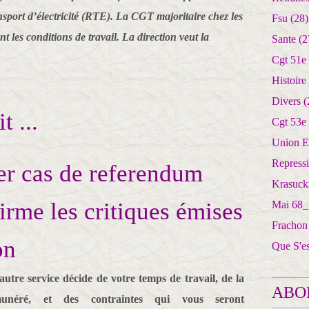
nsport d’électricité (RTE). La CGT majoritaire chez les
Fsu
(28)
t les conditions de travail. La direction veut la
Sante
(2
Cgt 51e
Histoire
Divers
(
t ...
Cgt 53e
Union E
Repress
1er cas de referendum
Krasuck
irme les critiques émises
Mai 68_
Frachon
on
Que S'e
utre service décide de votre temps de travail, de la
ABO
unéré, et des contraintes qui vous seront