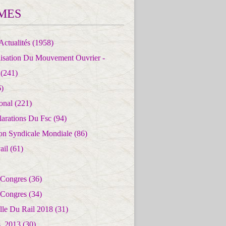
MES
Actualités
(1958)
lisation Du Mouvement Ouvrier -
(241)
)
ional
(221)
larations Du Fsc
(94)
ion Syndicale Mondiale
(86)
ail
(61)
 Congres
(36)
 Congres
(34)
lle Du Rail 2018
(31)
es_2013
(30)