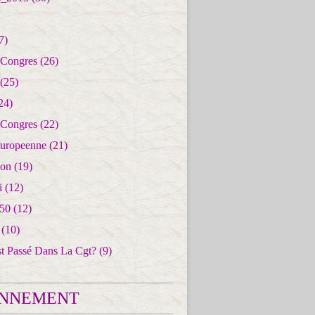
7)
 Congres
(26)
(25)
24)
 Congres
(22)
uropeenne
(21)
ion
(19)
i
(12)
50
(12)
(10)
st Passé Dans La Cgt?
(9)
NNEMENT