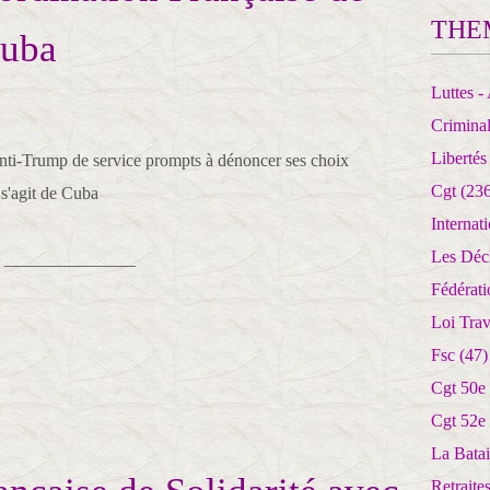
THE
Cuba
Luttes - 
Crimina
Libertés
 anti-Trump de service prompts à dénoncer ses choix
Cgt
(236
 s'agit de Cuba
Internat
Les Déc
_______________
Fédérat
Loi Trav
Fsc
(47)
Cgt 50e
Cgt 52e
La Batai
Retrait