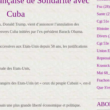
nçaise de Solidarité avec
Fsu
(28)
Cuba
Sante
(2
Cgt 51e
s, Donald Trump, vient d’annoncer l’annulation des
Histoire
envers Cuba initiées par l’ex-président Barack Obama.
Divers
(
Cgt 53e
uccessives aux Etats-Unis depuis 58 ans, les justifications
Union E
Repress
Krasuck
nale des Etats-Unis,
Mai 68_
Frachon
trangers des Etats-Unis (et « ceux du peuple Cubain », est-il
Que S'e
ABO
ain une plus grande liberté économique et politique.