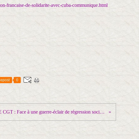
tion-francaise-de-solidarite-avec-cuba-communique.html
epost
0
CHIMIE CGT : Face à une guerre-éclair de régression sociale, engageons une guerre-totale de mobilisation