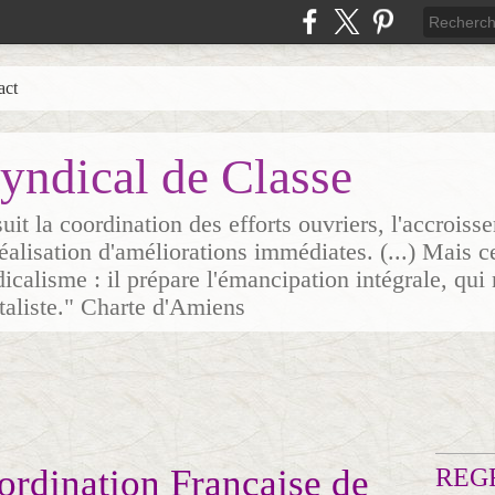
act
yndical de Classe
it la coordination des efforts ouvriers, l'accrois
 réalisation d'améliorations immédiates. (...) Mais c
icalisme : il prépare l'émancipation intégrale, qui 
italiste." Charte d'Amiens
dination Française de
REG