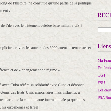
long de l’histoire, ne constitue qu’une partie de la politique
mment :
RECH
 de l’île avec le tristement célèbre base militaire US à
Liens
licité - envers les auteurs des 3000 attentats terroristes et
Ma Franc
Fédérat
ngérence et de « changement de régime » .
CGT
FSU
é avec Cuba réitère sa solidarité avec Cuba et dénonce
Les eaux
teurs des Etats-Unis, minoritaires mais influents, à
PSA So
etée par toute la communauté internationale (à quelques
-Unis eux-mêmes et Israël).