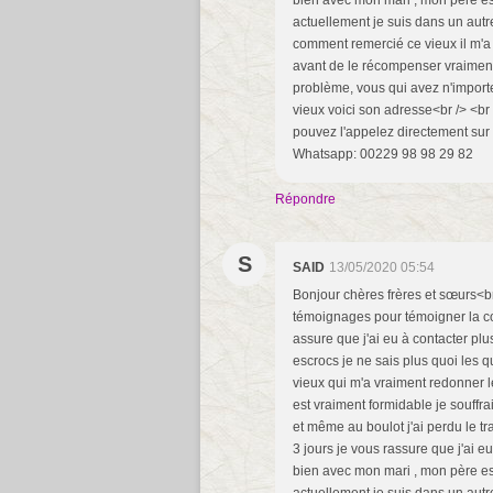
bien avec mon mari , mon père est
actuellement je suis dans un autre
comment remercié ce vieux il m'a t
avant de le récompenser vraiment i
problème, vous qui avez n'importe
vieux voici son adresse<br /> <br
pouvez l'appelez directement sur
Whatsapp: 00229 98 98 29 82
Répondre
S
SAID
13/05/2020 05:54
Bonjour chères frères et sœurs<br
témoignages pour témoigner la co
assure que j'ai eu à contacter pl
escrocs je ne sais plus quoi les q
vieux qui m'a vraiment redonner l
est vraiment formidable je souffra
et même au boulot j'ai perdu le t
3 jours je vous rassure que j'ai e
bien avec mon mari , mon père est