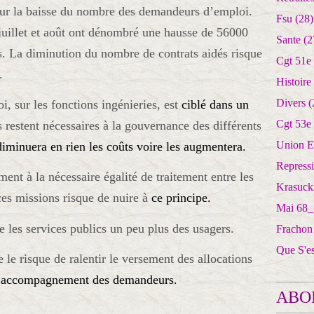
ur la baisse du nombre des demandeurs d’emploi.
Fsu
(28)
e juillet et août ont dénombré une hausse de 56000
Sante
(2
. La diminution du nombre de contrats aidés risque
Cgt 51e
.
Histoire
Divers
(
, sur les fonctions ingénieries, est
ciblé dans un
Cgt 53e
 restent nécessaires à la gouvernance des différents
Union E
diminuera en rien les coûts voire les augmentera.
Repress
ent à la nécessaire égalité de traitement entre les
Krasuck
ces missions risque de nuire à
ce principe.
Mai 68_
e les services publics un peu plus des usagers.
Frachon
Que S'e
 le risque de ralentir le versement des allocations
 l’accompagnement des demandeurs.
ABO