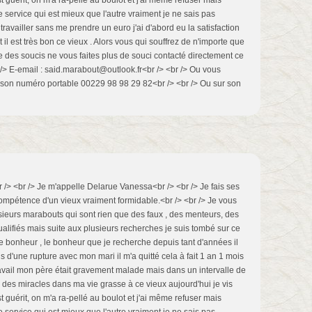
 guérit, on m'a ra-pellé au boulot et j'ai même refuser mais
 service qui est mieux que l'autre vraiment je ne sais pas
ravailler sans me prendre un euro j'ai d'abord eu la satisfaction
l est très bon ce vieux . Alors vous qui souffrez de n'importe que
 des soucis ne vous faites plus de souci contacté directement ce
 /> E-email : said.marabout@outlook.fr<br /> <br /> Ou vous
 son numéro portable 00229 98 98 29 82<br /> <br /> Ou sur son
 /> <br /> Je m'appelle Delarue Vanessa<br /> <br /> Je fais ses
mpétence d'un vieux vraiment formidable.<br /> <br /> Je vous
usieurs marabouts qui sont rien que des faux , des menteurs, des
ualifiés mais suite aux plusieurs recherches je suis tombé sur ce
e bonheur , le bonheur que je recherche depuis tant d'années il
is d'une rupture avec mon mari il m'a quitté cela à fait 1 an 1 mois
ravail mon père était gravement malade mais dans un intervalle de
u des miracles dans ma vie grasse à ce vieux aujourd'hui je vis
 guérit, on m'a ra-pellé au boulot et j'ai même refuser mais