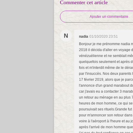
Commenter cet article
Ajouter un commentaire
N
nadia
01/10/2020 23:51
Bonjour je me prénomme nadia mè
2018 il décida d'aller en voyage d
vénézuélienne et ne semblait même
quelquefois seulement et après du
fois et m'interdit même de le déra
par l'insuccès. Nos deux parents
17 février 2019, alors que je parc
l'annonce d'un grand marabout du
car j'avais eu a contacter 3 mara
un retour au ménage en au plus 7
heures de mon homme, ce qui se réa
poursuivait ses rituels.Grande f
pour m'annoncer son retour dans 0
voire à l'aéroport à l'heure et au j
après l'arrivé de mon homme que j