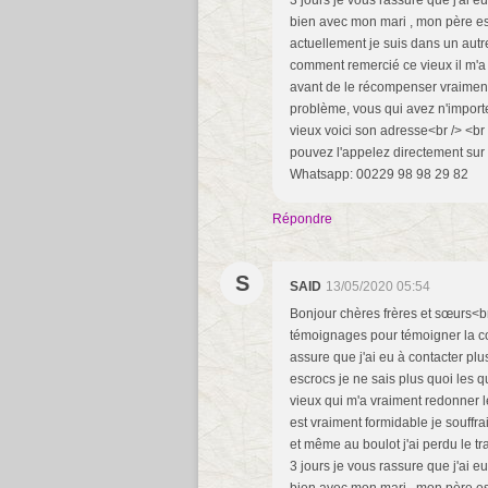
3 jours je vous rassure que j'ai e
bien avec mon mari , mon père est
actuellement je suis dans un autre
comment remercié ce vieux il m'a t
avant de le récompenser vraiment i
problème, vous qui avez n'importe
vieux voici son adresse<br /> <br
pouvez l'appelez directement sur
Whatsapp: 00229 98 98 29 82
Répondre
S
SAID
13/05/2020 05:54
Bonjour chères frères et sœurs<br
témoignages pour témoigner la co
assure que j'ai eu à contacter pl
escrocs je ne sais plus quoi les q
vieux qui m'a vraiment redonner l
est vraiment formidable je souffra
et même au boulot j'ai perdu le t
3 jours je vous rassure que j'ai e