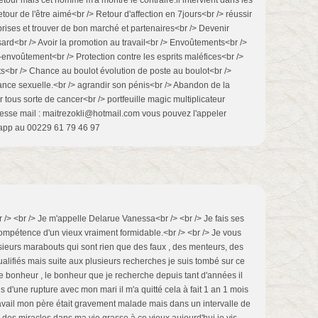
retour mais cet homme m'a montré le contraire.il intervient dans les
our de l'être aimé<br /> Retour d'affection en 7jours<br /> réussir
eprises et trouver de bon marché et partenaires<br /> Devenir
ard<br /> Avoir la promotion au travail<br /> Envoûtements<br />
s-envoûtement<br /> Protection contre les esprits maléfices<br />
ts<br /> Chance au boulot évolution de poste au boulot<br />
ce sexuelle.<br /> agrandir son pénis<br /> Abandon de la
ir tous sorte de cancer<br /> portfeuille magic multiplicateur
dresse mail : maitrezokli@hotmail.com vous pouvez l'appeler
tsapp au 00229 61 79 46 97
 /> <br /> Je m'appelle Delarue Vanessa<br /> <br /> Je fais ses
mpétence d'un vieux vraiment formidable.<br /> <br /> Je vous
usieurs marabouts qui sont rien que des faux , des menteurs, des
ualifiés mais suite aux plusieurs recherches je suis tombé sur ce
e bonheur , le bonheur que je recherche depuis tant d'années il
is d'une rupture avec mon mari il m'a quitté cela à fait 1 an 1 mois
ravail mon père était gravement malade mais dans un intervalle de