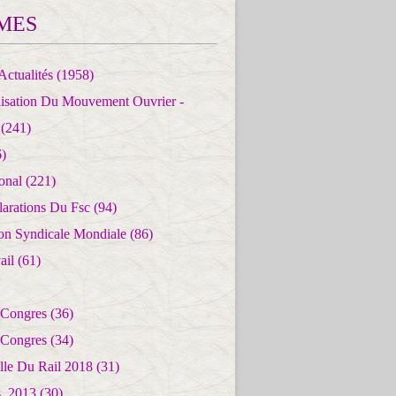
MES
Actualités
(1958)
lisation Du Mouvement Ouvrier -
(241)
)
ional
(221)
larations Du Fsc
(94)
ion Syndicale Mondiale
(86)
ail
(61)
 Congres
(36)
 Congres
(34)
lle Du Rail 2018
(31)
es_2013
(30)