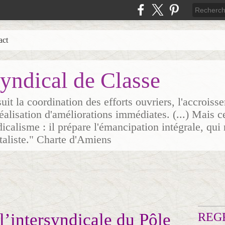
act
yndical de Classe
it la coordination des efforts ouvriers, l'accrois
 réalisation d'améliorations immédiates. (...) Mais c
icalisme : il prépare l'émancipation intégrale, qui 
italiste." Charte d'Amiens
’intersyndicale du Pôle
REG