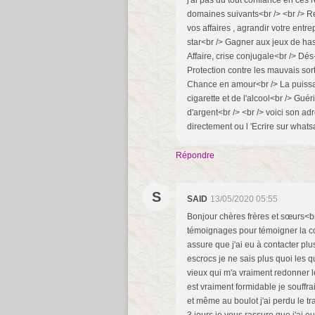
j'ai pas du tout confiance en ces 
domaines suivants<br /> <br /> Ret
vos affaires , agrandir votre entr
star<br /> Gagner aux jeux de has
Affaire, crise conjugale<br /> Dé
Protection contre les mauvais sor
Chance en amour<br /> La puissan
cigarette et de l'alcool<br /> Guér
d'argent<br /> <br /> voici son a
directement ou l 'Ecrire sur wha
Répondre
S
SAID
13/05/2020 05:55
Bonjour chères frères et sœurs<br
témoignages pour témoigner la co
assure que j'ai eu à contacter pl
escrocs je ne sais plus quoi les q
vieux qui m'a vraiment redonner l
est vraiment formidable je souffra
et même au boulot j'ai perdu le t