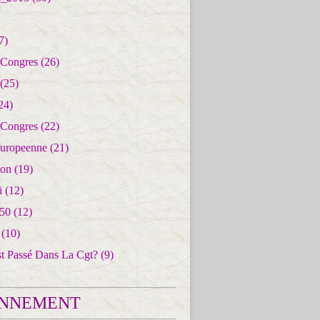
7)
 Congres
(26)
(25)
24)
 Congres
(22)
uropeenne
(21)
ion
(19)
i
(12)
50
(12)
(10)
st Passé Dans La Cgt?
(9)
NNEMENT