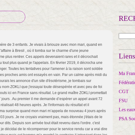
RECH
re de 3 enfants. Je vivais à briouze avec mon mari, quand en
'affaire à Bresil , où il tomba sur le charme d'une jeune
Liens
 plus rentrer. Ces appels devenaient rares et il décrochait
 tout plus quand je l'appelais. En février 2019, il décrocha une
nger. Toutes les tentatives pour l'amener à la raison sont soldée
Ma Franc
 les proches amis ont essayés en vain. Par un calme après midi du
ourais les annonce d'un site d'ésotérisme, je tombais sur
Fédérat
 nom ZOKLI que j'essayai toute désespérée et avec peu de foi
CGT
bouts ici en France sans résultat. Le grand maître ZOKLI promettait
 jours . Au premier il me demande d’espérer un appel avant 72
FSU
lisait 48 heures après. Je l'informais du résultat et il
Les eaux
ut ma surprise quand mon mari m’appela de nouveau 4 jours après
3 jours. Je ne croyais vraiment pas, mais étonnée j'étais de le
PSA So
our dits. Depuis son arrivée tout était revenu dans l'ordre. c'est
e décidai de le récompenser pour le service rendu car a vrai dire