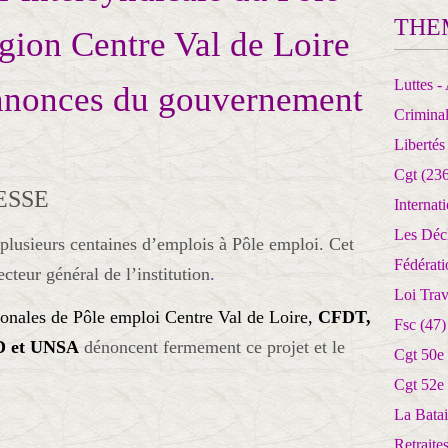
THE
gion Centre Val de Loire
Luttes - 
annonces du gouvernement
Crimina
Libertés
Cgt
(236
ESSE
Internat
Les Déc
lusieurs centaines d’emplois à Pôle emploi. Cet
Fédérat
ecteur général de l’institution
.
Loi Trav
onales de Pôle emploi Centre Val de Loire,
CFDT,
Fsc
(47)
D et UNSA
dénoncent fermement ce projet et le
Cgt 50e
Cgt 52e
La Batai
Retrait