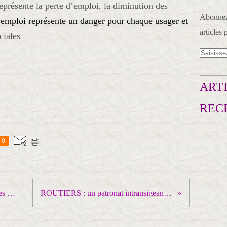
présente la perte d’emploi, la diminution des
Abonnez-
’emploi représente un danger pour chaque usager et
articles 
ciales
ARTI
REC
0
Congrès des HLM : Faire partir des locataires, vendre des logements... voilà le fonds brutal du projet en marche!
ROUTIERS : un patronat intransigeant conforté par les ordonnances loi licenciement : l'action et les blocages relancés !