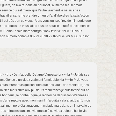
u des miracles dans ma vie grasse à ce vieux aujourd'hui je vis
 guérit, on m'a ra-pellé au boulot et j'ai même refuser mais
 service qui est mieux que l'autre vraiment je ne sais pas
ravailler sans me prendre un euro j'ai d'abord eu la satisfaction
l est très bon ce vieux . Alors vous qui souffrez de n'importe que
 des soucis ne vous faites plus de souci contacté directement ce
 /> E-email : said.marabout@outlook.fr<br /> <br /> Ou vous
 son numéro portable 00229 98 98 29 82<br /> <br /> Ou sur son
 /> <br /> Je m'appelle Delarue Vanessa<br /> <br /> Je fais ses
mpétence d'un vieux vraiment formidable.<br /> <br /> Je vous
usieurs marabouts qui sont rien que des faux , des menteurs, des
ualifiés mais suite aux plusieurs recherches je suis tombé sur ce
e bonheur , le bonheur que je recherche depuis tant d'années il
is d'une rupture avec mon mari il m'a quitté cela à fait 1 an 1 mois
ravail mon père était gravement malade mais dans un intervalle de
u des miracles dans ma vie grasse à ce vieux aujourd'hui je vis