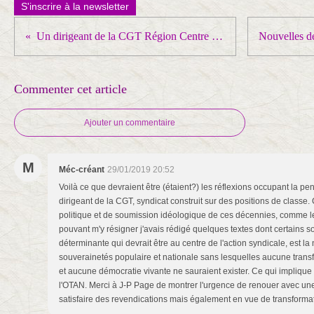
S'inscrire à la newsletter
Un dirigeant de la CGT Région Centre : Philippe CORDAT exprime sans détour son point de vue sur la situation actuelle
Commenter cet article
Ajouter un commentaire
M
Méc-créant
29/01/2019 20:52
Voilà ce que devraient être (étaient?) les réflexions occupant la pe
dirigeant de la CGT, syndicat construit sur des positions de classe. 
politique et de soumission idéologique de ces décennies, comme l
pouvant m'y résigner j'avais rédigé quelques textes dont certains s
déterminante qui devrait être au centre de l'action syndicale, est la
souverainetés populaire et nationale sans lesquelles aucune transf
et aucune démocratie vivante ne sauraient exister. Ce qui implique d
l'OTAN. Merci à J-P Page de montrer l'urgence de renouer avec un
satisfaire des revendications mais également en vue de transforma