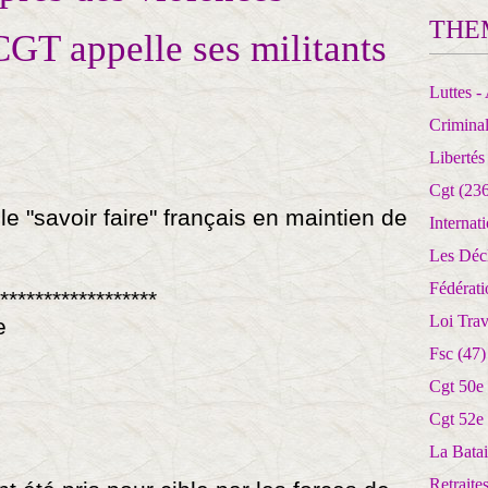
THE
CGT appelle ses militants
Luttes - 
Crimina
Libertés
Cgt
(236
 le "savoir faire" français en maintien de
Internat
Les Déc
Fédérat
******************
Loi Trav
e
Fsc
(47)
Cgt 50e
Cgt 52e
La Batai
Retrait