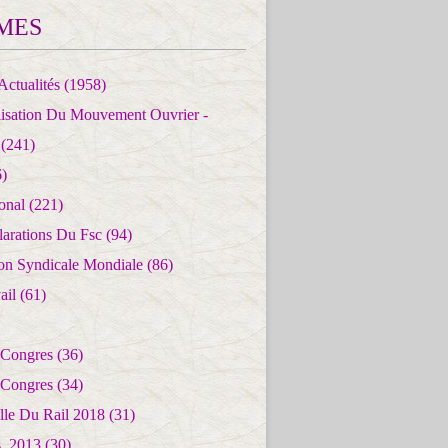
MES
Actualités
(1958)
lisation Du Mouvement Ouvrier -
(241)
)
ional
(221)
larations Du Fsc
(94)
ion Syndicale Mondiale
(86)
ail
(61)
 Congres
(36)
 Congres
(34)
lle Du Rail 2018
(31)
es_2013
(30)