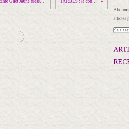
Dernière minute. Nice, la manifestante Gilet Jaune blessée est dans le coma, la famille va porter plainte
TARBES : la convergence en marche
Abonnez-
articles 
ARTI
REC