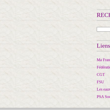
RECH
Liens
Ma Franc
Fédérat
CGT
FSU
Les eaux
PSA So