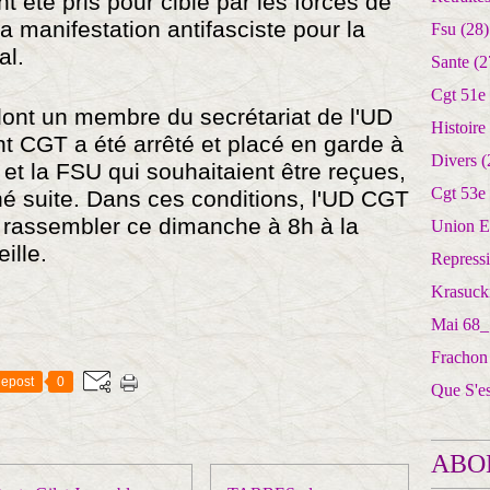
t été pris pour cible par les forces de
la manifestation antifasciste pour la
Fsu
(28)
al.
Sante
(2
Cgt 51e
 dont un membre du secrétariat de l'UD
Histoire
nt CGT a été arrêté et placé en garde à
Divers
(
 et la FSU qui souhaitaient être reçues,
Cgt 53e
né suite. Dans ces conditions, l'UD CGT
e rassembler ce dimanche à 8h à la
Union E
eille.
Repress
Krasuck
Mai 68_
Frachon
epost
0
Que S'e
ABO