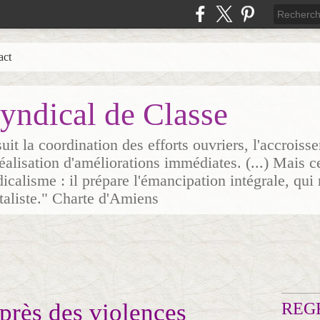
act
yndical de Classe
it la coordination des efforts ouvriers, l'accrois
 réalisation d'améliorations immédiates. (...) Mais c
icalisme : il prépare l'émancipation intégrale, qui 
italiste." Charte d'Amiens
ès des violences
REG