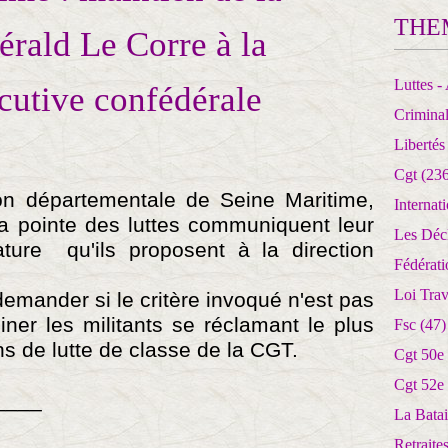
THE
érald Le Corre à la
Luttes - 
utive confédérale
Crimina
Libertés
Cgt
(236
n départementale de Seine Maritime,
Internat
a pointe des luttes communiquent leur
Les Déc
ature qu'ils proposent à la direction
Fédérat
Loi Trav
 demander si le critère invoqué n'est pas
iner les militants se réclamant le plus
Fsc
(47)
ns de lutte de classe de la CGT.
Cgt 50e
Cgt 52e
____
La Batai
Retrait