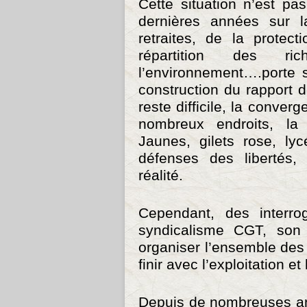
Cette situation n’est pa
dernières années sur l
retraites, de la protect
répartition des r
l’environnement….porte s
construction du rapport 
reste difficile, la conver
nombreux endroits, la
Jaunes, gilets rose, ly
défenses des libertés,
réalité.
Cependant, des interrog
syndicalisme CGT, son 
organiser l’ensemble des 
finir avec l’exploitation e
Depuis de nombreuses an