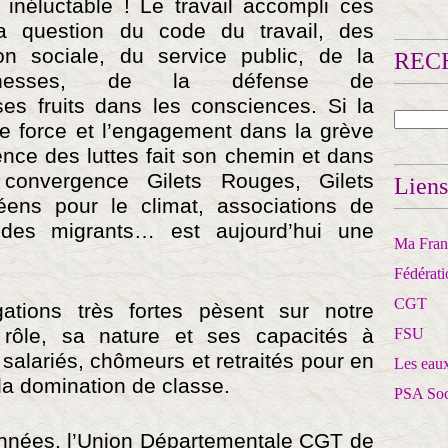
s inéluctable ! Le travail accompli ces
a question du code du travail, des
ion sociale, du service public, de la
RECH
ichesses, de la défense de
es fruits dans les consciences. Si la
de force et l’engagement dans la grève
gence des luttes fait son chemin et dans
 convergence Gilets Rouges, Gilets
Liens
céens pour le climat, associations de
 des migrants… est aujourd’hui une
Ma Franc
Fédérat
CGT
ations très fortes pèsent sur notre
rôle, sa nature et ses capacités à
FSU
salariés, chômeurs et retraités pour en
Les eaux
t la domination de classe.
PSA So
nées, l’Union Départementale CGT de