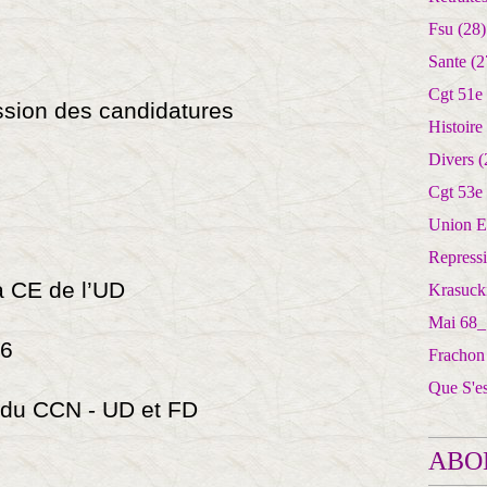
Fsu
(28)
Sante
(2
Cgt 51e
ission des candidatures
Histoire
Divers
(
Cgt 53e
Union E
Repress
CE de l’UD
Krasuck
Mai 68_
6
Frachon
Que S'e
u CCN - UD et FD
ABO