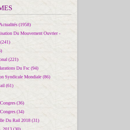
MES
Actualités
(1958)
lisation Du Mouvement Ouvrier -
(241)
)
ional
(221)
larations Du Fsc
(94)
ion Syndicale Mondiale
(86)
ail
(61)
 Congres
(36)
 Congres
(34)
lle Du Rail 2018
(31)
es_2013
(30)