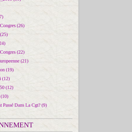
7)
 Congres
(26)
(25)
24)
 Congres
(22)
uropeenne
(21)
ion
(19)
i
(12)
50
(12)
(10)
st Passé Dans La Cgt?
(9)
NNEMENT