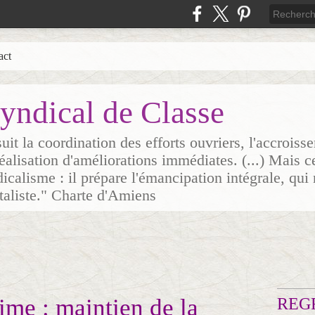
act
yndical de Classe
it la coordination des efforts ouvriers, l'accrois
 réalisation d'améliorations immédiates. (...) Mais c
icalisme : il prépare l'émancipation intégrale, qui 
italiste." Charte d'Amiens
me : maintien de la
REG