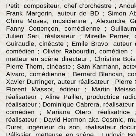
Petit, compositeur, chef d’orchestre ; Anouk
Frank Margerin, auteur de BD ; Simon Ab
China Moses, musicienne ; Alexandre Ga
Fanny Cottençon, comédienne ; Guillaum
Julien Seri, réalisateur ; Mireille Perrier
Guiraudie, cinéaste ; Emile Bravo, auteur
comédien ; Olivier Rabourdin, comédien ; C
metteur en scène directeur ; Christine Bois
Pierre Thorn, cinéaste ; Sam Karmann, acteu
Alvaro, comédienne ; Bernard Blancan, com
Xavier Durringer, auteur réalisateur ; Pierre 
Florent Massot, éditeur ; Martin Meisson
réalisateur ; Aline Pailler, productrice rad
réalisateur ; Dominique Cabrera, réalisateur
comédien ; Mariana Otero, réalisatrice 
réalisateur ; David Hermon aka Cosmic, mus
Duret, ingénieur du son, réalisateur docu
Pélissier, metteuse en scène ; Ludovic Bo