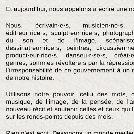
Et aujourd’hui, nous appelons à écrire une no
Nous, écrivain·e·s, musicien·ne·s, réa
édit·eur·rice·s, sculpt·eur·rice·s, photogra
du son et de l’image, scénaristes
dessinat·eur·rice·s, peintres, circassien·
product·eur·rice·s, danseu·r·se·s, créat
genres, sommes ­révolté·e·s par la répressio
l’irresponsabilité de ce gouvernement à un
de notre histoire.
Utilisons notre pouvoir, celui des mots, 
musique, de l’image, de la pensée, de l’ar
nouveau récit et soutenir celles et ceux qui l
sur les ronds-points depuis des mois.
Rien n’est écrit. Dessinons un monde meilleu