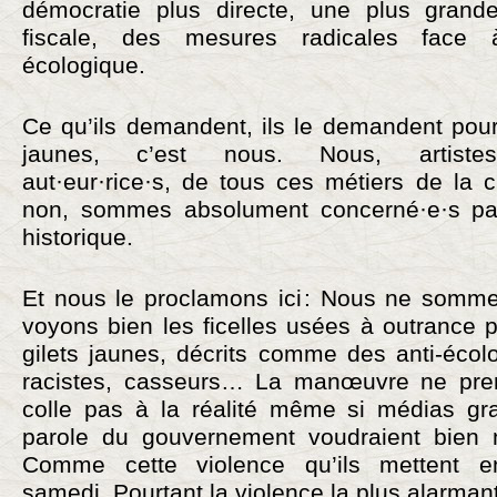
démocratie plus directe, une plus grande
fiscale, des mesures radicales face à
écologique.
Ce qu’ils demandent, ils le demandent pour 
jaunes, c’est nous. Nous, artistes,
aut·eur·rice·s, de tous ces métiers de la ­c
non, sommes absolument concerné·e·s par 
historique.
Et nous le proclamons ici : Nous ne somm
voyons bien les ficelles usées à outrance po
gilets jaunes, décrits comme des anti-écolo
racistes, casseurs… La manœuvre ne pren
colle pas à la réalité même si médias gra
parole du gouvernement voudraient bien n
Comme cette violence qu’ils mettent 
samedi. Pourtant la violence la plus alarmant