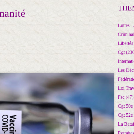
THE
manité
Luttes - 
Crimina
Libertés
Cgt
(236
Internat
Les Déc
Fédérat
Loi Trav
Fsc
(47)
Cgt 50e
Cgt 52e
La Batai
Retrait