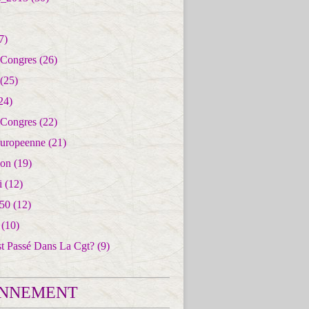
7)
 Congres
(26)
(25)
24)
 Congres
(22)
uropeenne
(21)
ion
(19)
i
(12)
50
(12)
(10)
st Passé Dans La Cgt?
(9)
NNEMENT