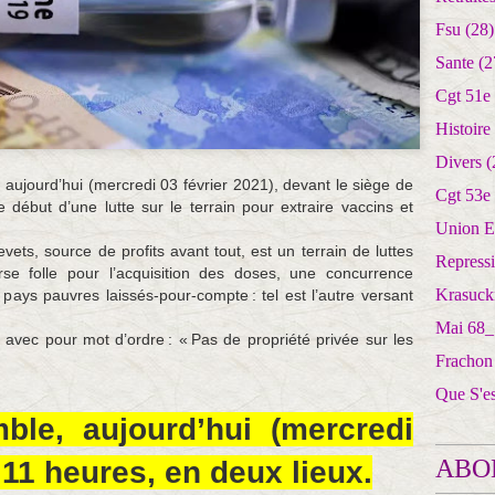
Fsu
(28)
Sante
(2
Cgt 51e
Histoire
Divers
(
 aujourd’hui (mercredi 03 février 2021), devant le siège de
Cgt 53e
 début d’une lutte sur le terrain pour extraire vaccins et
Union E
vets, source de profits avant tout, est un terrain de luttes
Repress
 folle pour l’acquisition des doses, une concurrence
Krasuck
 pays pauvres laissés-pour-compte : tel est l’autre versant
Mai 68_
 avec pour mot d’ordre : « Pas de propriété privée sur les
Frachon
Que S'e
emble, aujourd’hui
(mercredi
ABO
à 11 heures, en deux lieux.