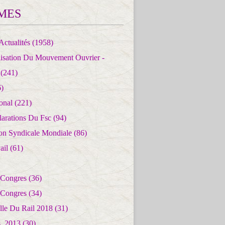
MES
Actualités
(1958)
lisation Du Mouvement Ouvrier -
(241)
)
ional
(221)
larations Du Fsc
(94)
ion Syndicale Mondiale
(86)
ail
(61)
 Congres
(36)
 Congres
(34)
lle Du Rail 2018
(31)
es_2013
(30)