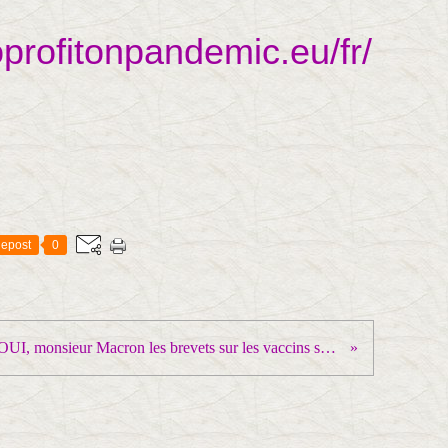
noprofitonpandemic.eu/fr/
epost
0
OUI, monsieur Macron les brevets sur les vaccins sont l'obstacle MAJEUR !