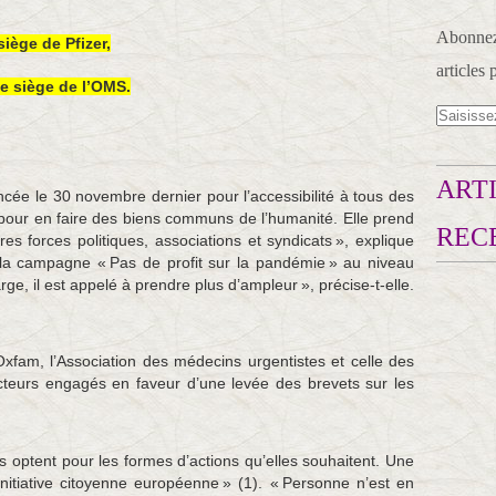
Abonnez-
siège de Pfizer,
articles 
le siège de l’OMS.
ARTI
ncée le 30 novembre dernier pour l’accessibilité à tous des
 pour en faire des biens communs de l’humanité. Elle prend
REC
s forces politiques, associations et syndicats », explique
e la campagne « Pas de profit sur la pandémie » au niveau
rge, il est appelé à prendre plus d’ampleur », précise-t-elle.
xfam, l’Association des médecins urgentistes et celle des
acteurs engagés en faveur d’une levée des brevets sur les
 optent pour les formes d’actions qu’elles souhaitent. Une
initiative citoyenne européenne » (1). « Personne n’est en