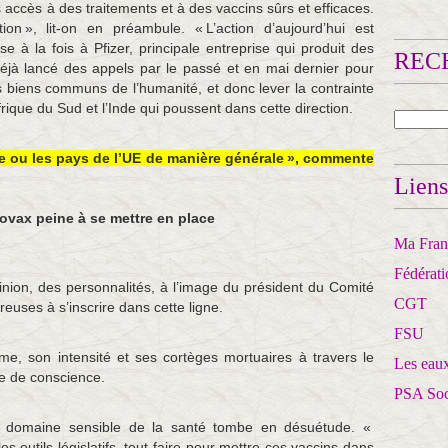
 accès à des traitements et à des vaccins sûrs et efficaces.
on », lit-on en préambule. « L’action d’aujourd’hui est
se à la fois à Pfizer, principale entreprise qui produit des
RECH
 déjà lancé des appels par le passé et en mai dernier pour
s biens communs de l’humanité, et donc lever la contrainte
rique du Sud et l’Inde qui poussent dans cette direction.
ce ou les pays de l’UE de manière générale », commente
Liens
Covax peine à se mettre en place
Ma Franc
Fédérat
inion, des personnalités, à l’image du président du Comité
CGT
reuses à s’inscrire dans cette ligne.
FSU
me, son intensité et ses cortèges mortuaires à travers le
Les eaux
se de conscience.
PSA So
le domaine sensible de la santé tombe en désuétude. «
 les outils législatifs, tout faire pour mettre ces vaccins dans