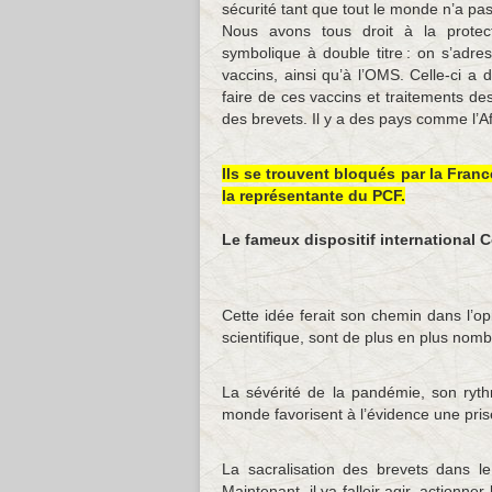
sécurité tant que tout le monde n’a pas
Nous avons tous droit à la protecti
symbolique à double titre : on s’adres
vaccins, ainsi qu’à l’OMS. Celle-ci a
faire de ces vaccins et traitements de
des brevets. Il y a des pays comme l’Af
Ils se trouvent bloqués par la Fran
la représentante du PCF.
Le fameux dispositif international 
Cette idée ferait son chemin dans l’op
scientifique, sont de plus en plus nomb
La sévérité de la pandémie, son ryth
monde favorisent à l’évidence une pri
La sacralisation des brevets dans 
Maintenant, il va falloir agir, actionner