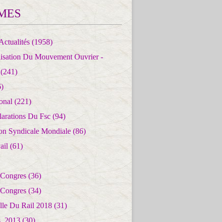
MES
Actualités
(1958)
lisation Du Mouvement Ouvrier -
(241)
)
ional
(221)
larations Du Fsc
(94)
ion Syndicale Mondiale
(86)
ail
(61)
 Congres
(36)
 Congres
(34)
lle Du Rail 2018
(31)
es_2013
(30)