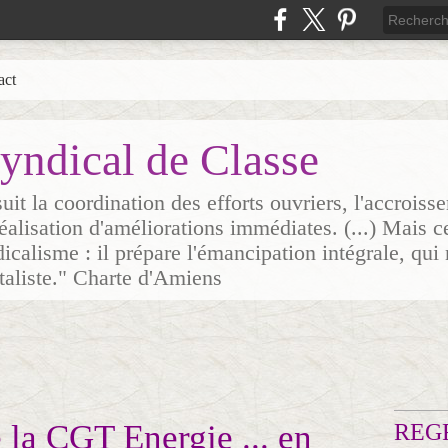
act
yndical de Classe
it la coordination des efforts ouvriers, l'accrois
 réalisation d'améliorations immédiates. (...) Mais c
icalisme : il prépare l'émancipation intégrale, qui 
italiste." Charte d'Amiens
 la CGT Energie ... en
REG