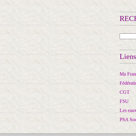
RECH
Liens
Ma Franc
Fédérat
CGT
FSU
Les eaux
PSA So