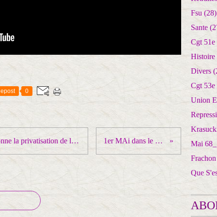
Fsu
(28)
Sante
(2
Cgt 51e
Histoire
Divers
(
Cgt 53e
epost
0
Union E
Repress
Krasuck
"Le projet d’hôpital Paris-Nord sonne la privatisation de l’hôpital" P. Schwob, urgentiste
1er MAi dans le Puy de Dôme
Mai 68_
Frachon
Que S'e
ABO