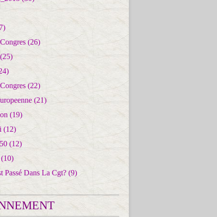
7)
 Congres
(26)
(25)
24)
 Congres
(22)
uropeenne
(21)
ion
(19)
i
(12)
50
(12)
(10)
st Passé Dans La Cgt?
(9)
NNEMENT