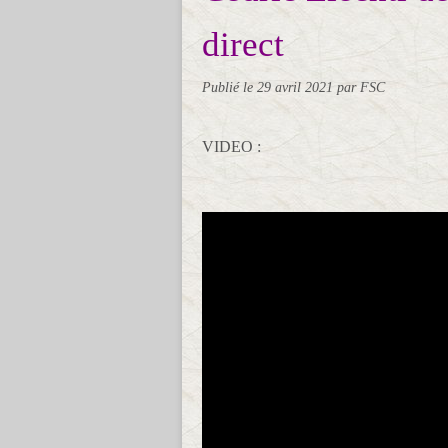
direct
Publié le
29 avril 2021
par FSC
VIDEO :