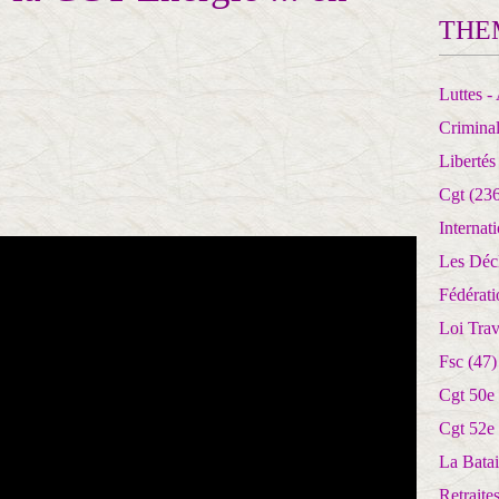
THE
Luttes - 
Crimina
Libertés
Cgt
(236
Internat
Les Déc
Fédérat
Loi Trav
Fsc
(47)
Cgt 50e
Cgt 52e
La Batai
Retrait